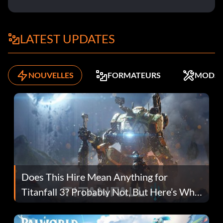
LATEST UPDATES
NOUVELLES
FORMATEURS
MODS
Does This Hire Mean Anything for
Titanfall 3? Probably Not, But Here’s Why
Fans Are Hopeful