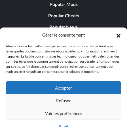
Popular Mods
Popular Cheats
Popular News
Gérer le consentement
Popular Editorials
Afin de fournir les meilleures expériences, nous utilisons des technologies
Popular Free Games
telles que les cookies pour stocker et/ou accéder aux informations relatives à
l'appareil. Le fait de consentir à ces technologies nous permettra de traiter des
LATEST UPDATES
données telles que le comportement de navigation ou des identifiants uniques
sur ce site. Le fait de ne pas consentir ou de retirer son consentement peut
avoir un effet négatif sur certaines caractéristiques et fonctions.
Does This Hire Mean Anything for Tit...
Accepter
Refuser
© 1998 - 2026 MegaGames.com All rights reserved
Voir les préférences
Privacy Policy
Terms of Service
Manage Cookie
Settings
{titre}