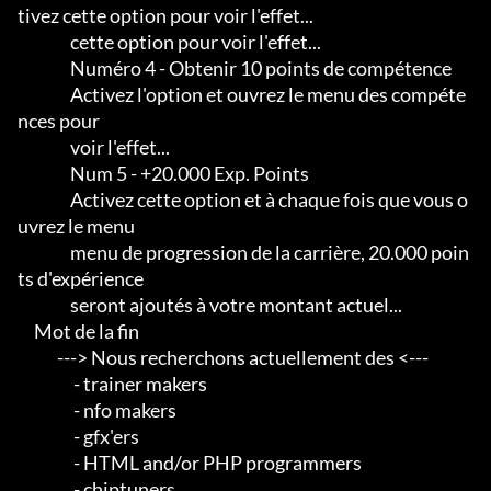
tivez cette option pour voir l'effet...

                cette option pour voir l'effet...

                Numéro 4 - Obtenir 10 points de compétence

                Activez l'option et ouvrez le menu des compéte
nces pour

                voir l'effet...

                Num 5 - +20.000 Exp. Points

                Activez cette option et à chaque fois que vous o
uvrez le menu

                menu de progression de la carrière, 20.000 poin
ts d'expérience

                seront ajoutés à votre montant actuel...

     Mot de la fin

            ---> Nous recherchons actuellement des <---       

                 - trainer makers                                    

                 - nfo makers                                        

                 - gfx'ers                                           

                 - HTML and/or PHP programmers                       

                 - chiptuners
