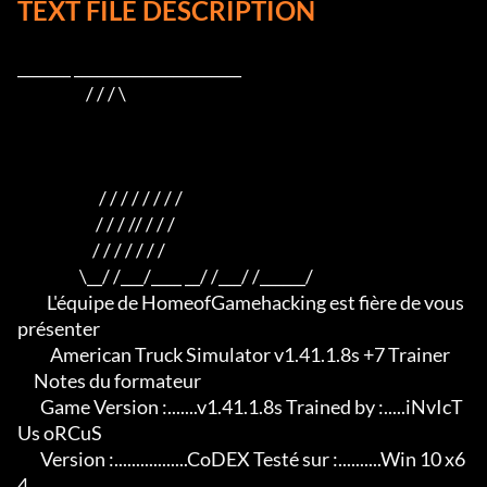
TEXT FILE DESCRIPTION
_______ ______________________

                     / / / \

                         / / / / / / / /

                        / / / // / / /

                       / / / / / / /

                   \__/ /___/____ __/ /___/ /______/

         L'équipe de HomeofGamehacking est fière de vous 
présenter

          American Truck Simulator v1.41.1.8s +7 Trainer

     Notes du formateur

       Game Version :.......v1.41.1.8s Trained by :.....iNvIcT
Us oRCuS

       Version :.................CoDEX Testé sur :..........Win 10 x6
4
