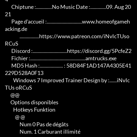
       Chiptune :.............No Music Date :.............09. Aug 20
21

       Page d'accueil :.............................www.homeofgameh
acking.de

                ................https://www.patreon.com/iNvIcTUso
RCuS

       Discord :............................https://discord.gg/5PcfeZ2

       Fichier :.............................................amtrucks.exe

       MD5 Hash :................... : 58D84F1AD147A4305E41
229D528A0F13

         Windows 7 Improved Trainer Design by :......iNvIc
TUs oRCuS

      @@

      Options disponibles

         Hotkeys Funktion

           @ @

                Num 0 Pas de dégâts

                Num. 1 Carburant illimité
