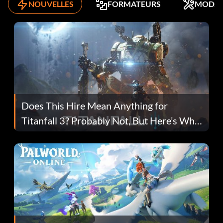
NOUVELLES
FORMATEURS
MODS
Does This Hire Mean Anything for
Titanfall 3? Probably Not, But Here’s Why
Fans Are Hopeful