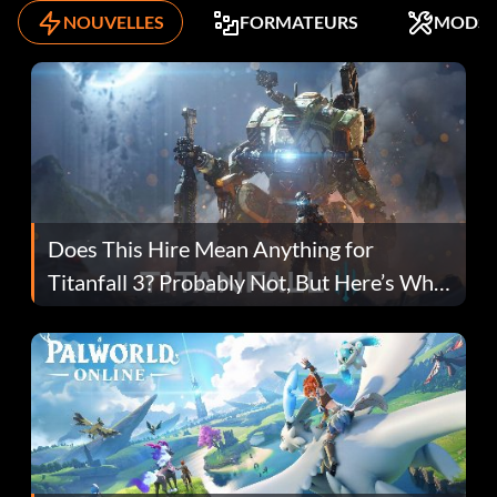
NOUVELLES
FORMATEURS
MODS
Does This Hire Mean Anything for
Titanfall 3? Probably Not, But Here’s Why
Fans Are Hopeful