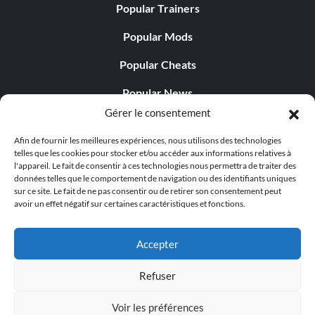
Popular Trainers
Popular Mods
Popular Cheats
Popular News
Gérer le consentement
Popular Editorials
Afin de fournir les meilleures expériences, nous utilisons des technologies
Popular Free Games
telles que les cookies pour stocker et/ou accéder aux informations relatives à
l'appareil. Le fait de consentir à ces technologies nous permettra de traiter des
LATEST UPDATES
données telles que le comportement de navigation ou des identifiants uniques
sur ce site. Le fait de ne pas consentir ou de retirer son consentement peut
avoir un effet négatif sur certaines caractéristiques et fonctions.
Does This Hire Mean Anything for Tit...
Accepter
Refuser
© 1998 - 2026 MegaGames.com All rights reserved
Voir les préférences