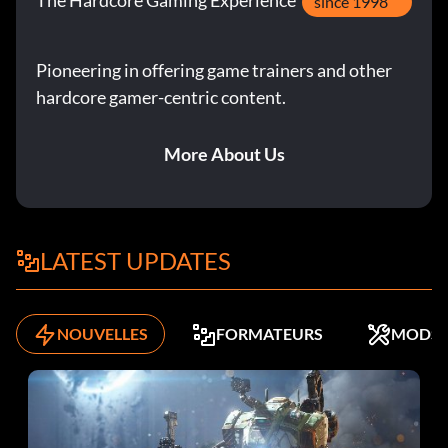
The Hardcore Gaming Experience
since 1998
Pioneering in offering game trainers and other
hardcore gamer-centric content.
More About Us
LATEST UPDATES
NOUVELLES
FORMATEURS
MODS