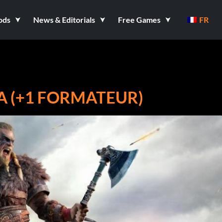
ods
News & Editorials
Free Games
FR
A (+1 FORMATEUR)