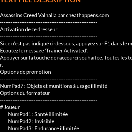
Assassins Creed Valhalla par cheathappens.com

-------------------------------------------------------

Activation de ce dresseur

-------------------------------------------------------

Si ce n'est pas indiqué ci-dessous, appuyez sur F1 dans le m
Écoutez le message 'Trainer Activated'.

Appuyer sur la touche de raccourci souhaitée. Toutes les t
r.

Options de promotion

-------------------------------------------------------

NumPad7 : Objets et munitions à usage illimité

Options du formateur

-------------------------------------------------------

# Joueur

	 NumPad1 : Santé illimitée

	 NumPad2 : Invisible

	 NumPad3 : Endurance illimitée
