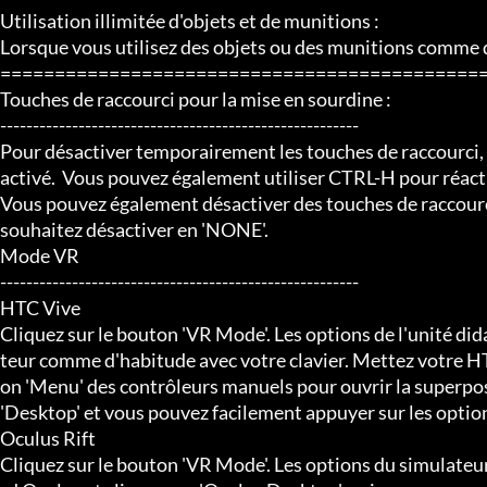
Utilisation illimitée d'objets et de munitions :

Lorsque vous utilisez des objets ou des munitions comme de
=============================================
Touches de raccourci pour la mise en sourdine :

-------------------------------------------------------

Pour désactiver temporairement les touches de raccourci, a
activé.  Vous pouvez également utiliser CTRL-H pour réactiv
Vous pouvez également désactiver des touches de raccourci
souhaitez désactiver en 'NONE'.

Mode VR

-------------------------------------------------------

HTC Vive

Cliquez sur le bouton 'VR Mode'. Les options de l'unité did
teur comme d'habitude avec votre clavier. Mettez votre HTC
on 'Menu' des contrôleurs manuels pour ouvrir la superposi
'Desktop' et vous pouvez facilement appuyer sur les option
Oculus Rift

Cliquez sur le bouton 'VR Mode'. Les options du simulateur