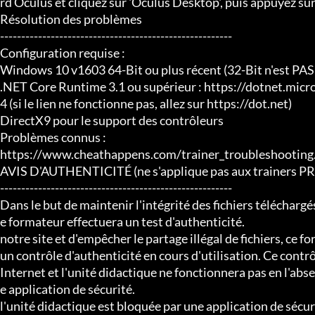
rd Oculus et cliquez sur 'Oculus Desktop', puis appuyez sur 
Résolution des problèmes

-------------------------------------------------------

Configuration requise :

Windows 10 v1603 64-Bit ou plus récent (32-Bit n'est PAS 
.NET Core Runtime 3.1 ou supérieur : https://dotnet.mi
4 (si le lien ne fonctionne pas, allez sur https://dot.net)

DirectX9 pour le support des contrôleurs

Problèmes connus :

https://www.cheathappens.com/trainer_troubleshooting.
AVIS D'AUTHENTICITÉ (ne s'applique pas aux trainers 
-------------------------------------------------------

Dans le but de maintenir l'intégrité des fichiers téléchargés
e formateur effectuera un test d'authenticité.

notre site et d'empêcher le partage illégal de fichiers, ce f
un contrôle d'authenticité en cours d'utilisation. Ce contr
Internet et l'unité didactique ne fonctionnera pas en l'abs
e application de sécurité.

l'unité didactique est bloquée par une application de sécuri