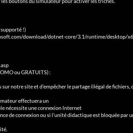
les boutons du simulateur pour activer les triches.

supporté !)

crosoft.com/download/dotnet-core/3.1/runtime/desktop/x
asp

PROMO ou GRATUITS) :

 sur notre site et d'empêcher le partage illégal de fichiers, 
ormateur effectuera un

ôle nécessite une connexion Internet

ence de connexion ou si l'unité didactique est bloquée par u
té.
