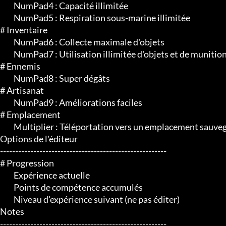
	 NumPad4 : Capacité illimitée

	 NumPad5 : Respiration sous-marine illimitée

# Inventaire

	 NumPad6 : Collecte maximale d'objets

	 NumPad7 : Utilisation illimitée d'objets et de munitions

# Ennemis

	 NumPad8 : Super dégâts

# Artisanat

	 NumPad9 : Améliorations faciles

# Emplacement

	 Multiplier : Téléportation vers un emplacement sauvegardé

Options de l'éditeur

-------------------------------------------------------

# Progression

	 Expérience actuelle

	 Points de compétence accumulés

	 Niveau d'expérience suivant (ne pas éditer)

Notes

-------------------------------------------------------
