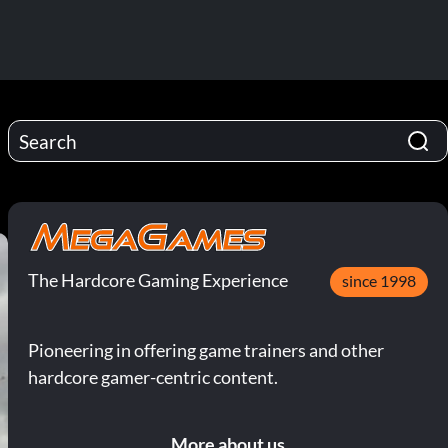
The Hardcore Gaming Experience
since 1998
Pioneering in offering game trainers and other
hardcore gamer-centric content.
More about us