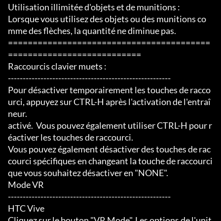
Utilisation illimitée d'objets et de munitions :

Lorsque vous utilisez des objets ou des munitions co
mme des flèches, la quantité ne diminue pas.

=========================================
===========================

Raccourcis clavier muets :

-------------------------------------------------------

Pour désactiver temporairement les touches de racco
urci, appuyez sur CTRL-H après l'activation de l'entraî
neur.

activé.  Vous pouvez également utiliser CTRL-H pour r
éactiver les touches de raccourci.

Vous pouvez également désactiver des touches de rac
courci spécifiques en changeant la touche de raccourci 
que vous souhaitez désactiver en "NONE".

Mode VR

-------------------------------------------------------

HTC Vive

Cliquez sur le bouton "VR Mode". Les options de l'unit