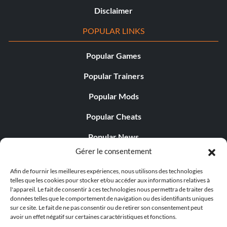
Disclaimer
POPULAR LINKS
Popular Games
Popular Trainers
Popular Mods
Popular Cheats
Popular News
Gérer le consentement
Popular Editorials
Afin de fournir les meilleures expériences, nous utilisons des technologies
Popular Free Games
telles que les cookies pour stocker et/ou accéder aux informations relatives à
l'appareil. Le fait de consentir à ces technologies nous permettra de traiter des
LATEST UPDATES
données telles que le comportement de navigation ou des identifiants uniques
sur ce site. Le fait de ne pas consentir ou de retirer son consentement peut
avoir un effet négatif sur certaines caractéristiques et fonctions.