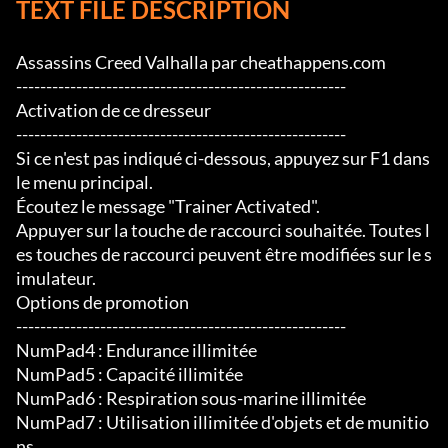
TEXT FILE DESCRIPTION
Assassins Creed Valhalla par cheathappens.com

-------------------------------------------------------

Activation de ce dresseur

-------------------------------------------------------

Si ce n'est pas indiqué ci-dessous, appuyez sur F1 dans 
le menu principal.

Écoutez le message "Trainer Activated".

Appuyer sur la touche de raccourci souhaitée. Toutes l
es touches de raccourci peuvent être modifiées sur le s
imulateur.

Options de promotion

-------------------------------------------------------

NumPad4 : Endurance illimitée

NumPad5 : Capacité illimitée

NumPad6 : Respiration sous-marine illimitée

NumPad7 : Utilisation illimitée d'objets et de munitio
ns
