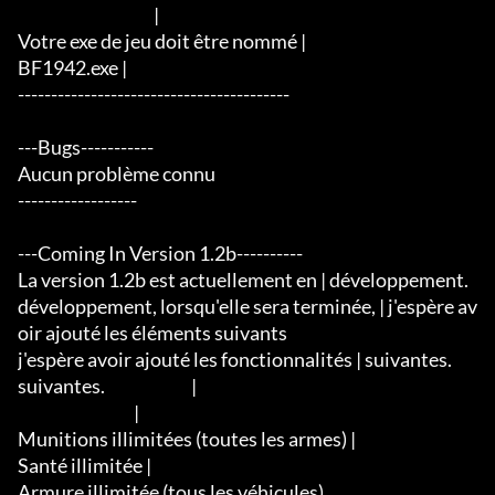
                                         |

Votre exe de jeu doit être nommé |

BF1942.exe |

-----------------------------------------

---Bugs-----------

Aucun problème connu

------------------

---Coming In Version 1.2b----------

La version 1.2b est actuellement en | développement.

développement, lorsqu'elle sera terminée, | j'espère av
oir ajouté les éléments suivants

j'espère avoir ajouté les fonctionnalités | suivantes.

suivantes.                          |

                                   |

Munitions illimitées (toutes les armes) |

Santé illimitée |

Armure illimitée (tous les véhicules)
