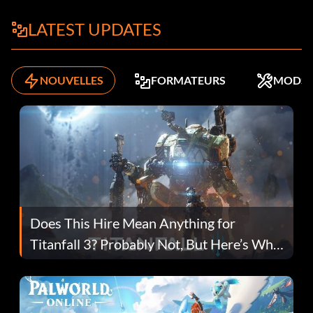
LATEST UPDATES
NOUVELLES
FORMATEURS
MODS
Does This Hire Mean Anything for
Titanfall 3? Probably Not, But Here’s Why
Fans Are Hopeful