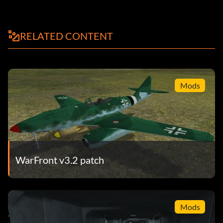
RELATED CONTENT
Mods
WarFront v3.2 patch
Mods