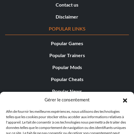
Contact us
Disclaimer
POPULAR LINKS
Popular Games
Popular Trainers
Popular Mods
Popular Cheats
Popular News
Gérer le consentement
Popular Editorials
Afin de fournir les meilleures expériences, nous utilisons des technologies
Popular Free Games
telles que les cookies pour stocker et/ou accéder aux informations relatives à
l'appareil. Le fait de consentir à ces technologies nous permettra de traiter des
LATEST UPDATES
données telles que le comportement de navigation ou des identifiants uniques
sur ce site. Le fait de ne pas consentir ou de retirer son consentement peut