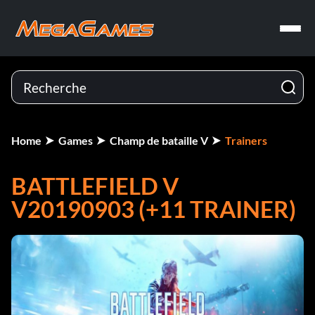
Home
Games
Champ de bataille V
Trainers
BATTLEFIELD V
V20190903 (+11 TRAINER)