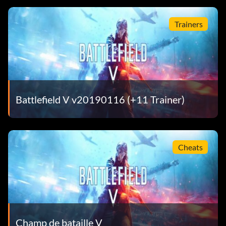
Trainers
Battlefield V v20190116 (+11 Trainer)
Cheats
Champ de bataille V