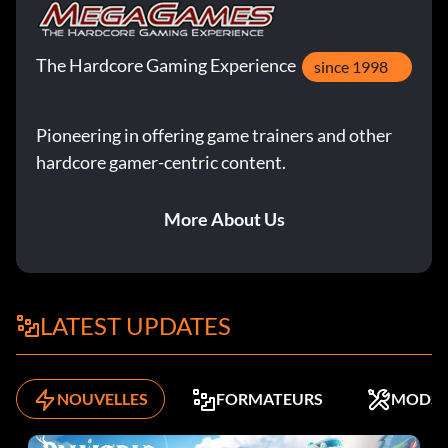
The Hardcore Gaming Experience
since 1998
Pioneering in offering game trainers and other
hardcore gamer-centric content.
More About Us
LATEST UPDATES
NOUVELLES
FORMATEURS
MODS