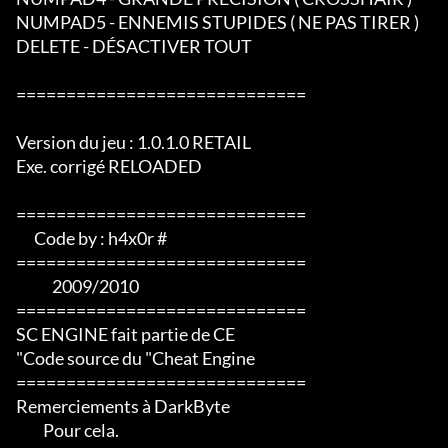
NUMPAD5 - ENNEMIS STUPIDES ( NE PAS TIRER )

DELETE - DÉSACTIVER TOUT

=============================

Version du jeu : 1.0.1.0 RETAIL

Exe. corrigé RELOADED

=============================

      Code by : h4x0r #

=============================

            2009/2010

=============================

SC ENGINE fait partie de CE

"Code source du "Cheat Engine

=============================

Remerciements à DarkByte

         Pour cela.
