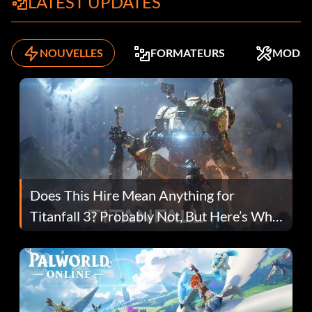
LATEST UPDATES
NOUVELLES
FORMATEURS
MODS
Does This Hire Mean Anything for
Titanfall 3? Probably Not, But Here’s Why
Fans Are Hopeful