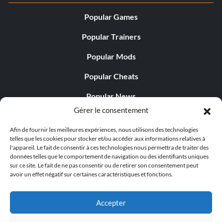
Popular Games
Popular Trainers
Popular Mods
Popular Cheats
Popular News
Gérer le consentement
Popular Editorials
Afin de fournir les meilleures expériences, nous utilisons des technologies
Popular Free Games
telles que les cookies pour stocker et/ou accéder aux informations relatives à
l'appareil. Le fait de consentir à ces technologies nous permettra de traiter des
LATEST UPDATES
données telles que le comportement de navigation ou des identifiants uniques
sur ce site. Le fait de ne pas consentir ou de retirer son consentement peut
avoir un effet négatif sur certaines caractéristiques et fonctions.
Does This Hire Mean Anything for Tit...
Accepter