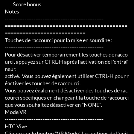
	 Score bonus

Notes

-------------------------------------------------------

=========================================
===========================

Touches de raccourci pour la mise en sourdine :

-------------------------------------------------------

Pour désactiver temporairement les touches de racco
urci, appuyez sur CTRL-H après l'activation de l'entraî
neur.

activé.  Vous pouvez également utiliser CTRL-H pour r
éactiver les touches de raccourci.

Vous pouvez également désactiver des touches de rac
courci spécifiques en changeant la touche de raccourci 
que vous souhaitez désactiver en "NONE".

Mode VR

-------------------------------------------------------

HTC Vive

Cliquez sur le bouton "VR Mode". Les options de l'unit