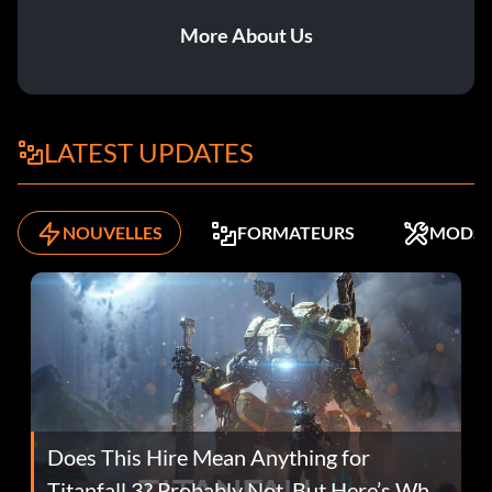
More About Us
LATEST UPDATES
NOUVELLES
FORMATEURS
MODS
Does This Hire Mean Anything for
Titanfall 3? Probably Not, But Here’s Why