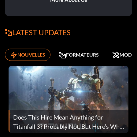
LATEST UPDATES
NOUVELLES
FORMATEURS
MODS
Does This Hire Mean Anything for
Titanfall 3? Probably Not, But Here’s Why
Fans Are Hopeful