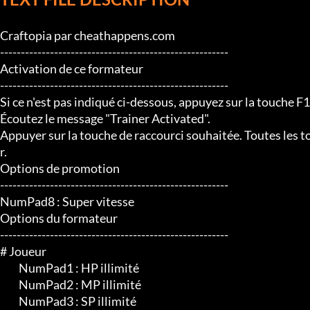
Craftopia par cheathappens.com

-------------------------------------------------------

Activation de ce formateur

-------------------------------------------------------

Si ce n'est pas indiqué ci-dessous, appuyez sur la touche F1
Écoutez le message "Trainer Activated".

Appuyer sur la touche de raccourci souhaitée. Toutes les t
r.

Options de promotion

-------------------------------------------------------

NumPad8 : Super vitesse

Options du formateur

-------------------------------------------------------

# Joueur

	 NumPad1 : HP illimité

	 NumPad2 : MP illimité

	 NumPad3 : SP illimité
