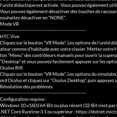
l'unité didactique est activée.  Vous pouvez également util
Vous pouvez également désactiver des touches de raccourci
souhaitez désactiver en "NONE".

Mode VR

-------------------------------------------------------

HTC Vive

Cliquez sur le bouton "VR Mode". Les options de l'unité di
ateur comme d'habitude avec votre clavier. Mettez votre HT
ton "Menu" des contrôleurs manuels pour ouvrir la superpos
"Desktop" et vous pouvez facilement appuyer sur les optio
Oculus Rift

Cliquez sur le bouton "VR Mode". Les options du simulateu
ord Oculus et cliquez sur "Oculus Desktop", puis appuyez su
Résolution des problèmes

-------------------------------------------------------

Configuration requise :

Windows 10 v1603 64-Bit ou plus récent (32-Bit n'est pas s
.NET Core Runtime 3.1 ou supérieur : https://dotnet.mi