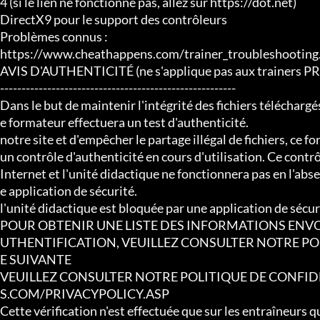
4 (si le lien ne fonctionne pas, allez sur https://dot.net)

DirectX9 pour le support des contrôleurs

Problèmes connus :

https://www.cheathappens.com/trainer_troubleshooting.
AVIS D'AUTHENTICITÉ (ne s'applique pas aux trainers 
-------------------------------------------------------

Dans le but de maintenir l'intégrité des fichiers téléchargés
e formateur effectuera un test d'authenticité.

notre site et d'empêcher le partage illégal de fichiers, ce f
un contrôle d'authenticité en cours d'utilisation. Ce contr
Internet et l'unité didactique ne fonctionnera pas en l'abs
e application de sécurité.

l'unité didactique est bloquée par une application de sécuri
POUR OBTENIR UNE LISTE DES INFORMATIONS ENVO
UTHENTIFICATION, VEUILLEZ CONSULTER NOTRE POLI
E SUIVANTE

VEUILLEZ CONSULTER NOTRE POLITIQUE DE CONFID
S.COM/PRIVACYPOLICY.ASP

Cette vérification n'est effectuée que sur les entraîneurs q