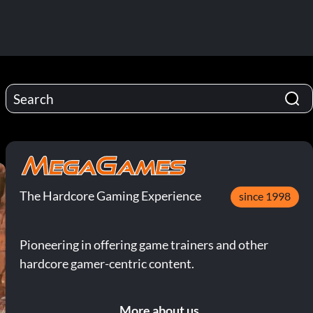
The Hardcore Gaming Experience
since 1998
Pioneering in offering game trainers and other
hardcore gamer-centric content.
More about us