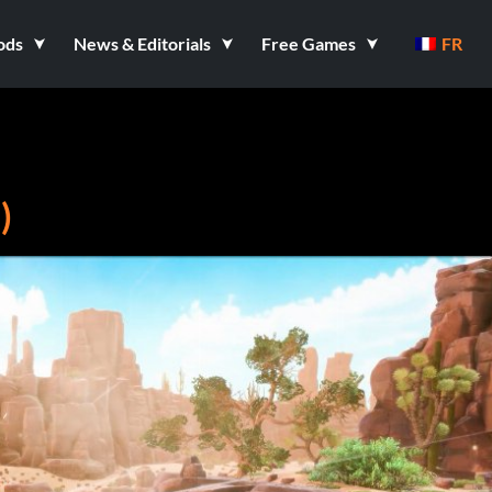
ods
News & Editorials
Free Games
FR
)