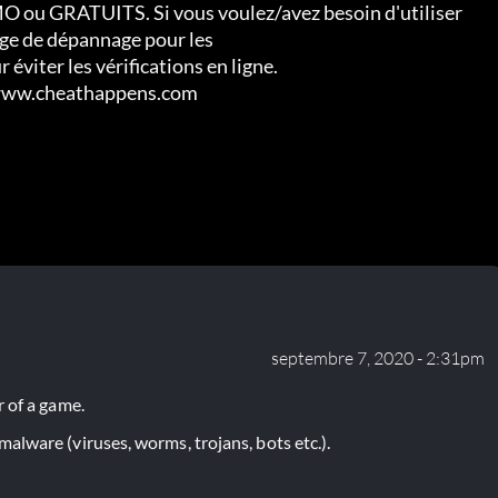
O ou GRATUITS. Si vous voulez/avez besoin d'utiliser

age de dépannage pour les

éviter les vérifications en ligne.

//www.cheathappens.com
septembre 7, 2020 - 2:31pm
 of a game.
lware (viruses, worms, trojans, bots etc.).