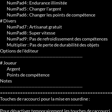
	 NumPad4 : Endurance illimitée

	 NumPad5 : Changer l'argent

	 NumPad6 : Changer les points de compétence

# Divers

	 NumPad7 : Artisanat gratuit

	 NumPad8 : Super vitesse

	 NumPad9 : Pas de refroidissement des compétences

	 Multiplier : Pas de perte de durabilité des objets

Options de l'éditeur

-------------------------------------------------------

# Joueur

	 Argent

	 Points de compétence

Notes

-------------------------------------------------------

=============================================
Touches de raccourci pour la mise en sourdine :

-------------------------------------------------------

Pour désactiver temporairement les touches de raccourci, a