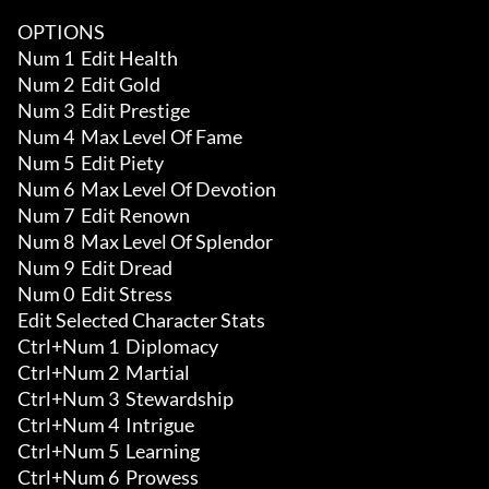
OPTIONS

Num 1  Edit Health

Num 2  Edit Gold

Num 3  Edit Prestige

Num 4  Max Level Of Fame

Num 5  Edit Piety

Num 6  Max Level Of Devotion

Num 7  Edit Renown

Num 8  Max Level Of Splendor

Num 9  Edit Dread

Num 0  Edit Stress

Edit Selected Character Stats

Ctrl+Num 1  Diplomacy 

Ctrl+Num 2  Martial 

Ctrl+Num 3  Stewardship 

Ctrl+Num 4  Intrigue 

Ctrl+Num 5  Learning 

Ctrl+Num 6  Prowess