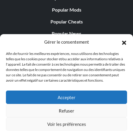
Popular Mods
Popular Cheats
Popular News
Gérer le consentement
Popular Editorials
Afin de fournir les meilleures expériences, nous utilisons des technologies
Popular Free Games
telles que les cookies pour stocker et/ou accéder aux informations relatives à
l'appareil. Le fait de consentir à ces technologies nous permettra de traiter des
LATEST UPDATES
données telles que le comportement de navigation ou des identifiants uniques
sur ce site. Le fait de ne pas consentir ou de retirer son consentement peut
avoir un effet négatif sur certaines caractéristiques et fonctions.
Does This Hire Mean Anything for Tit...
Accepter
Refuser
© 1998 - 2026 MegaGames.com All rights reserved
Voir les préférences
Privacy Policy
Terms of Service
Manage Cookie