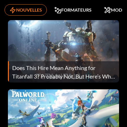
NOUVELLES
FORMATEURS
MODS
Does This Hire Mean Anything for
Titanfall 3? Probably Not, But Here’s Why
Fans Are Hopeful