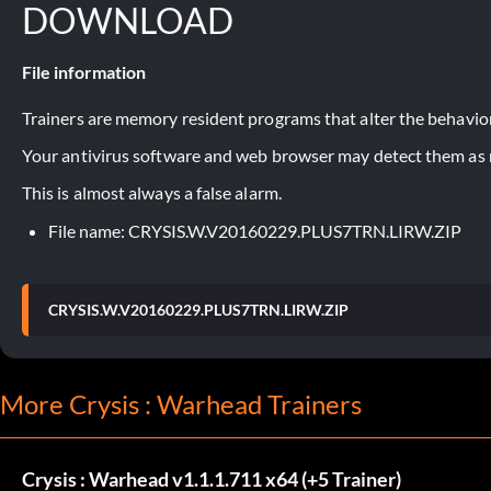
DOWNLOAD
File information
Trainers are memory resident programs that alter the behavior
Your antivirus software and web browser may detect them as ma
This is almost always a false alarm.
File name: CRYSIS.W.V20160229.PLUS7TRN.LIRW.ZIP
CRYSIS.W.V20160229.PLUS7TRN.LIRW.ZIP
More Crysis : Warhead Trainers
Crysis : Warhead v1.1.1.711 x64 (+5 Trainer)