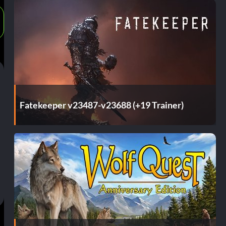
Fatekeeper v23487-v23688 (+19 Trainer)