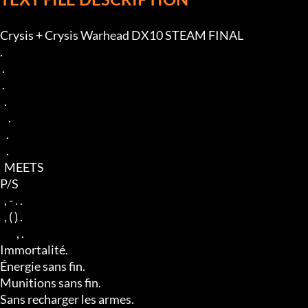
Crysis + Crysis Warhead DX10 STEAM FINAL

.

 .

 .

  .

    .

   .

   .

  MEETS

P/S

  , - . .

  , ( ) .  

        , .

Immortalité.

Énergie sans fin.

Munitions sans fin.

Sans recharger les armes.
