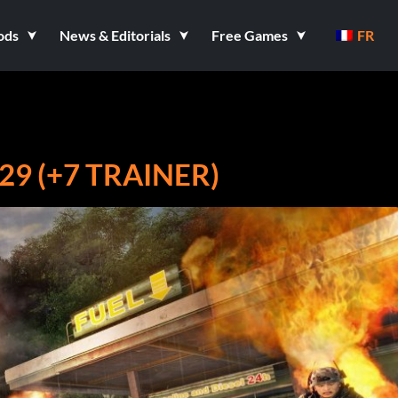
ods
News & Editorials
Free Games
FR
9 (+7 TRAINER)