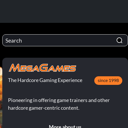
The Hardcore Gaming Experience
since 1998
Pioneering in offering game trainers and other
hardcore gamer-centric content.
More about us