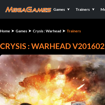
Games
Trainers
M
Home
Games
Crysis : Warhead
Trainers
CRYSIS : WARHEAD V2016022