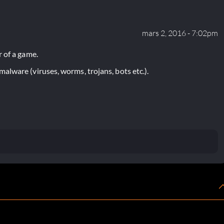
mars 2, 2016 - 7:02pm
 of a game.
lware (viruses, worms, trojans, bots etc.).