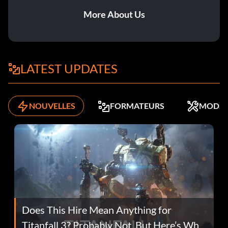
More About Us
LATEST UPDATES
NOUVELLES
FORMATEURS
MODS
Does This Hire Mean Anything for
Titanfall 3? Probably Not, But Here’s Why