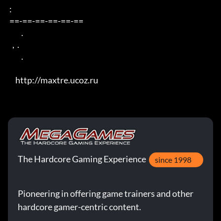
 : 

 ==-==-==-==-==-== 

         . 

   ,  . 

         .

     http://maxtre.ucoz.ru
The Hardcore Gaming Experience
since 1998
Pioneering in offering game trainers and other
hardcore gamer-centric content.