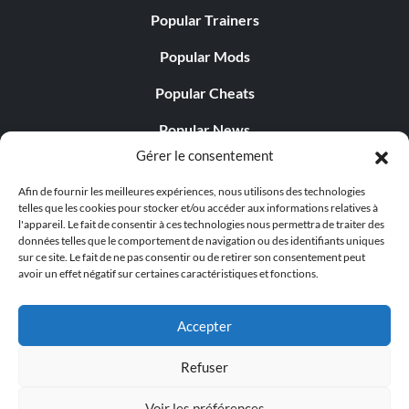
Popular Trainers
Popular Mods
Popular Cheats
Popular News
Gérer le consentement
Popular Editorials
Afin de fournir les meilleures expériences, nous utilisons des technologies
Popular Free Games
telles que les cookies pour stocker et/ou accéder aux informations relatives à
l'appareil. Le fait de consentir à ces technologies nous permettra de traiter des
LATEST UPDATES
données telles que le comportement de navigation ou des identifiants uniques
sur ce site. Le fait de ne pas consentir ou de retirer son consentement peut
avoir un effet négatif sur certaines caractéristiques et fonctions.
Does This Hire Mean Anything for Tit...
Accepter
Refuser
© 1998 - 2026 MegaGames.com All rights reserved
Voir les préférences