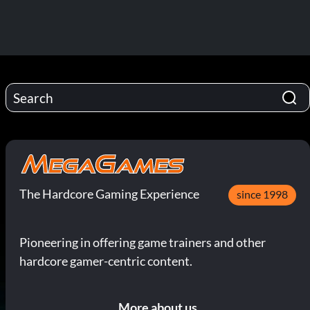
The Hardcore Gaming Experience
since 1998
Pioneering in offering game trainers and other
hardcore gamer-centric content.
More about us