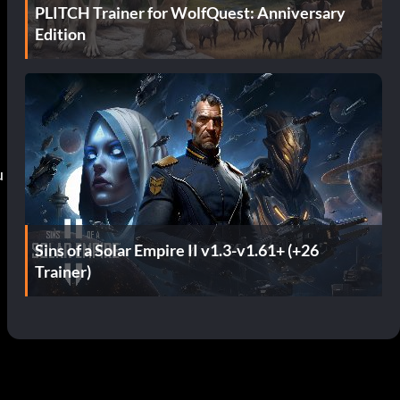
PLITCH Trainer for WolfQuest: Anniversary
Edition
u
Sins of a Solar Empire II v1.3-v1.61+ (+26
Trainer)