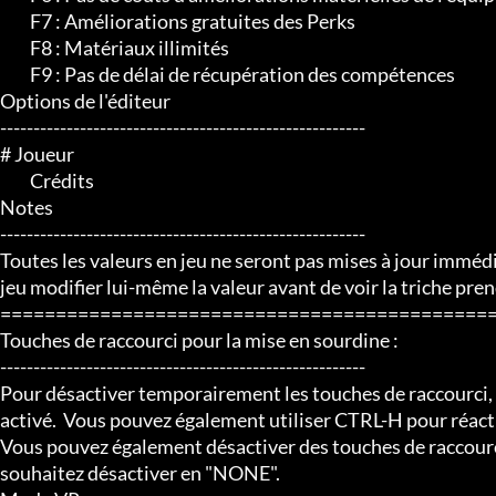
	 F7 : Améliorations gratuites des Perks

	 F8 : Matériaux illimités

	 F9 : Pas de délai de récupération des compétences

Options de l'éditeur

-------------------------------------------------------

# Joueur

	 Crédits

Notes

-------------------------------------------------------

Toutes les valeurs en jeu ne seront pas mises à jour immédi
jeu modifier lui-même la valeur avant de voir la triche prend
=============================================
Touches de raccourci pour la mise en sourdine :

-------------------------------------------------------

Pour désactiver temporairement les touches de raccourci, a
activé.  Vous pouvez également utiliser CTRL-H pour réactiv
Vous pouvez également désactiver des touches de raccourci
souhaitez désactiver en "NONE".
