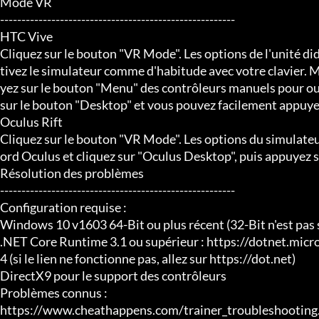
Mode VR

-------------------------------------------------------

HTC Vive

Cliquez sur le bouton "VR Mode". Les options de l'unité d
tivez le simulateur comme d'habitude avec votre clavier. M
yez sur le bouton "Menu" des contrôleurs manuels pour ouvr
sur le bouton "Desktop" et vous pouvez facilement appuyer 
Oculus Rift

Cliquez sur le bouton "VR Mode". Les options du simulateu
ord Oculus et cliquez sur "Oculus Desktop", puis appuyez su
Résolution des problèmes

-------------------------------------------------------

Configuration requise :

Windows 10 v1603 64-Bit ou plus récent (32-Bit n'est pas s
.NET Core Runtime 3.1 ou supérieur : https://dotnet.mi
4 (si le lien ne fonctionne pas, allez sur https://dot.net)

DirectX9 pour le support des contrôleurs

Problèmes connus :

https://www.cheathappens.com/trainer_troubleshooting.