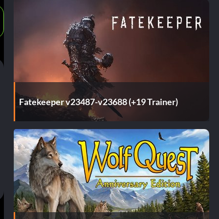
Fatekeeper v23487-v23688 (+19 Trainer)