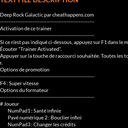
Deep Rock Galactic par cheathappens.com

-------------------------------------------------------

Activation de ce trainer

-------------------------------------------------------

Si ce n'est pas indiqué ci-dessous, appuyez sur F1 dans le m
Écouter "Trainer Activated".

Appuyer sur la touche de raccourci souhaitée. Toutes les t
r.

Options de promotion

-------------------------------------------------------

F4 : Super vitesse

Options du formateur

-------------------------------------------------------

# Joueur

	 NumPad1 : Santé infinie

	 Pavé numérique 2 : Bouclier infini

	 NumPad3 : Changer les crédits
