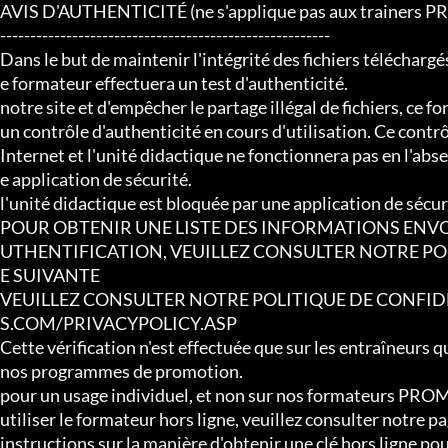
AVIS D'AUTHENTICITÉ (ne s'applique pas aux trainers 
-------------------------------------------------------

Dans le but de maintenir l'intégrité des fichiers téléchargés
e formateur effectuera un test d'authenticité.

notre site et d'empêcher le partage illégal de fichiers, ce f
un contrôle d'authenticité en cours d'utilisation. Ce contr
Internet et l'unité didactique ne fonctionnera pas en l'abs
e application de sécurité.

l'unité didactique est bloquée par une application de sécuri
POUR OBTENIR UNE LISTE DES INFORMATIONS ENVO
UTHENTIFICATION, VEUILLEZ CONSULTER NOTRE POLI
E SUIVANTE

VEUILLEZ CONSULTER NOTRE POLITIQUE DE CONFID
S.COM/PRIVACYPOLICY.ASP

Cette vérification n'est effectuée que sur les entraîneurs q
nos programmes de promotion.

pour un usage individuel, et non sur nos formateurs PROM
utiliser le formateur hors ligne, veuillez consulter notre p
instructions sur la manière d'obtenir une clé hors ligne pour 