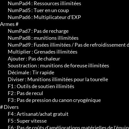
	 NumPad4 : Ressources illimitées

	 NumPad5 : Tuer en un coup

	 NumPad6 : Multiplicateur d'EXP

Armes #

	 NumPad7 : Pas de recharge

	 NumPad8 : munitions illimitées

	 NumPad9 : Fusées illimitées / Pas de refroidissement des fusées

	 Multiplier : Grenades illimitées

	 Ajouter : Pas de chaleur

	 Soustraction : munitions de foreuse illimitées

	 Décimale : Tir rapide

	 Diviser : Munitions illimitées pour la tourelle

	 F1 : Outils de soutien illimités

	 F2 : Pas de recul

	 F3 : Pas de pression du canon cryogénique

# Divers

	 F4 : Artisanat/achat gratuit

	 F5 : Super vitesse

	 F6 : Pas de coûts d'améliorations matérielles de l'équipement
