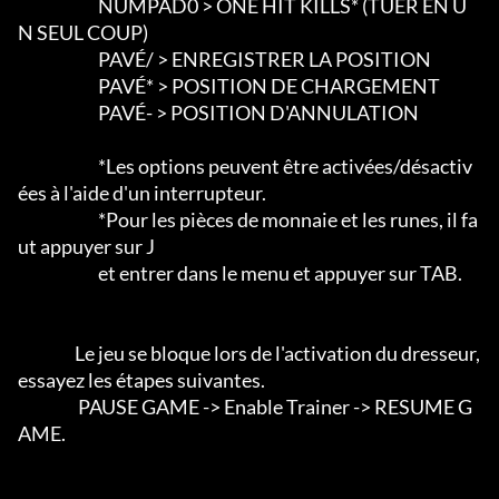
                        NUMPAD0 > ONE HIT KILLS* (TUER EN U
N SEUL COUP)

                        PAVÉ/ > ENREGISTRER LA POSITION

                        PAVÉ* > POSITION DE CHARGEMENT

                        PAVÉ- > POSITION D'ANNULATION

                        *Les options peuvent être activées/désactiv
ées à l'aide d'un interrupteur.

                        *Pour les pièces de monnaie et les runes, il fa
ut appuyer sur J

                        et entrer dans le menu et appuyer sur TAB.

                 Le jeu se bloque lors de l'activation du dresseur, 
essayez les étapes suivantes.

                  PAUSE GAME -> Enable Trainer -> RESUME G
AME.
