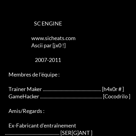
                                SC ENGINE

                             www.sicheats.com

                             Ascii par [jx0 !]

                                 2007-2011

    Membres de l'équipe :

    Trainer Maker ................................................ [h4x0r # ]

    GameHacker ................................................... [Cocodrilo ]

    Amis/Regards :

    Ex-Fabricant d'entraînement 
............................................. [SER[G]ANT ]
