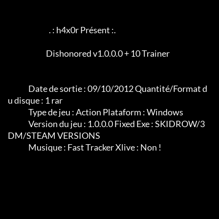
                            . : h4x0r Présent :.

		          Dishonored v1.0.0.0 + 10 Trainer

              Date de sortie : 09/10/2012 Quantité/Format d
u disque : 1 rar

              Type de jeu : Action Plataform : Windows

              Version du jeu : 1.0.0.0 Fixed Exe : SKIDROW/3
DM/STEAM VERSIONS

              Musique : Fast Tracker Xlive : Non !
