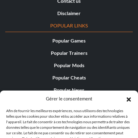
Contact us
Disclaimer
POPULAR LINKS
Popular Games
Popular Trainers
Popular Mods
Popular Cheats
Popular News
Gérer le consentement
Popular Editorials
Afin de fournir les meilleures expériences, nous utilisons des technologies
Popular Free Games
telles que les cookies pour stocker et/ou accéder aux informations relatives à
l'appareil. Le fait de consentir à ces technologies nous permettra de traiter des
LATEST UPDATES
données telles que le comportement de navigation ou des identifiants uniques
sur ce site. Le fait de ne pas consentir ou de retirer son consentement peut