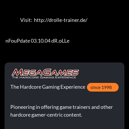
                  Visit:  http://drolle-trainer.de/                

 nFouPdate 03.10.04 dR.oLLe
The Hardcore Gaming Experience
since 1998
Pioneering in offering game trainers and other
hardcore gamer-centric content.