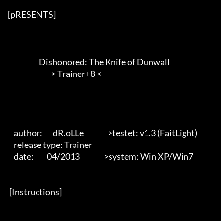
[pRESENTS] 

                     Dishonored: The Knife of Dunwall

                             > Trainer+8 <        

    author:       dR.oLLe                >testet: v1.3 (FaitLight)

    release type: Trainer                         

    date:         04/2013                >system: Win XP/Win7                                         

 [Instructions]   
