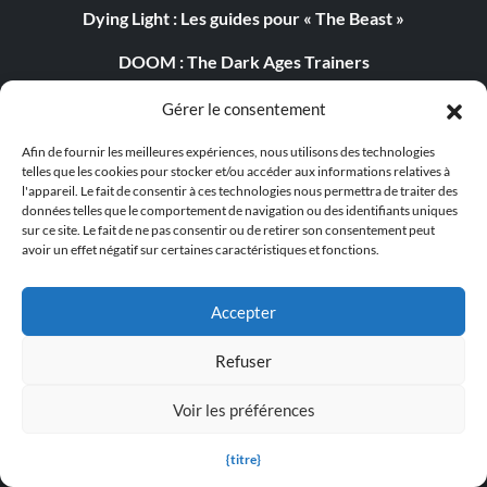
Dying Light : Les guides pour « The Beast »
DOOM : The Dark Ages Trainers
POPULAR TRAINERS
Gérer le consentement
Afin de fournir les meilleures expériences, nous utilisons des technologies
Cyberpunk 2077 v2.30 (+12 Trainer)
telles que les cookies pour stocker et/ou accéder aux informations relatives à
l'appareil. Le fait de consentir à ces technologies nous permettra de traiter des
PLITCH Trainer pour Euro Truck Simulator 2
données telles que le comportement de navigation ou des identifiants uniques
sur ce site. Le fait de ne pas consentir ou de retirer son consentement peut
Dying Light 2 Stay Human v1.0-v1.24+ (+33 Trainer)
avoir un effet négatif sur certaines caractéristiques et fonctions.
PLITCH Trainer pour theHunter : Call of the Wild
Accepter
Starfield v1.15.222.0 (+27 Trainer)
Refuser
The Elder Scrolls IV : Oblivion Remastered v1.512.105.0
(+44 Trainer)
Voir les préférences
Legend of Mortal v1.0+ (+44 Trainer)
{titre}