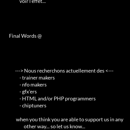
                 voir l'effet...                                   

     Final Words @

            ---> Nous recherchons actuellement des <---       

                 - trainer makers                                    

                 - nfo makers                                        

                 - gfx'ers                                           

                 - HTML and/or PHP programmers                       

                 - chiptuners                                        

             when you think you are able to support us in any        

                      other way... so let us know...                 
