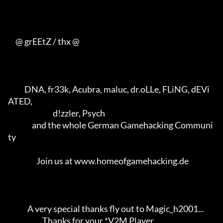
     @ grEEtZ / thx @

           DNA, fr33k, Acubra, maluc, dr.oLLe, FLiNG, dEVi
ATED,      

                              d!zzler, Psych                         

                and the whole German Gamehacking Communi
ty           

                   Join us at www.homeofgamehacking.de               

             A very special thanks fly out to Magic_h2001...         

                       Thanks for your *.V2M Player                  
