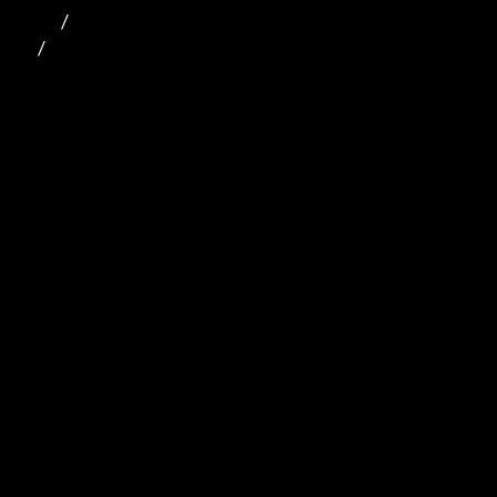
             /

      /
