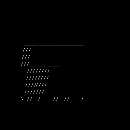
                      _______ ______________________

                     / / /

                    / / /

                   / / / ____ ____ ______

                          / / / / / / / /

                         / / / / / / / /

                        / / / // / / /

                       / / / / / / /

                   \__/ /___/____ __/ /___/ /______/
