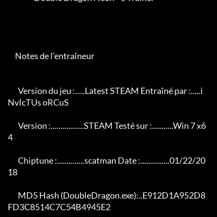
     Notes de l'entraîneur

       Version du jeu :.....Latest STEAM Entraîné par :.....i
NvIcTUs oRCuS

       Version :.................STEAM Testé sur :...........Win 7 x6
4

       Chiptune :..............scatman Date :...............01/22/20
18

       MD5 Hash (DoubleDragon.exe):..E912D1A952D8
FD3C8514C7C54B4945E2
