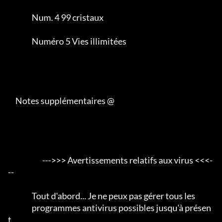
                Num. 4 99 cristaux

                Numéro 5 Vies illimitées

     Notes supplémentaires @

                       --->>> Avertissements relatifs aux virus <<<-
--

                Tout d'abord... Je ne peux pas gérer tous les

                programmes antivirus possibles jusqu'à présen
t.                 
