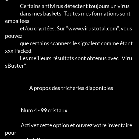
                Certains antivirus détectent toujours un virus

                dans mes baskets. Toutes mes formations sont 
emballées

                et/ou cryptées. Sur "www.virustotal.com", vous 
pouvez

                que certains scanners le signalent comme étant 
xxx Packed.      

                Les meilleurs résultats sont obtenus avec "Viru
sBuster".           

                          A propos des tricheries disponibles

                 Num 4 - 99 cristaux

                 Activez cette option et ouvrez votre inventaire 
pour
