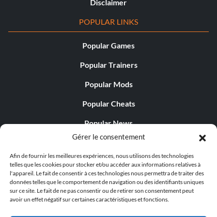
Disclaimer
POPULAR LINKS
Popular Games
Popular Trainers
Popular Mods
Popular Cheats
Popular News
Gérer le consentement
Popular Editorials
Afin de fournir les meilleures expériences, nous utilisons des technologies
Popular Free Games
telles que les cookies pour stocker et/ou accéder aux informations relatives à
l'appareil. Le fait de consentir à ces technologies nous permettra de traiter des
LATEST UPDATES
données telles que le comportement de navigation ou des identifiants uniques
sur ce site. Le fait de ne pas consentir ou de retirer son consentement peut
avoir un effet négatif sur certaines caractéristiques et fonctions.
Does This Hire Mean Anything for Tit...