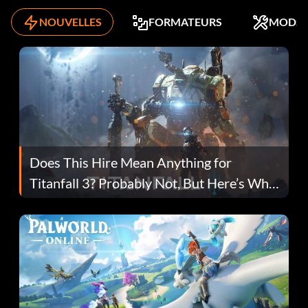
NOUVELLES
FORMATEURS
MODS
Does This Hire Mean Anything for
Titanfall 3? Probably Not, But Here’s Why
Fans Are Hopeful