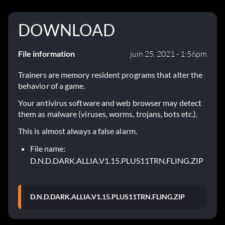
DOWNLOAD
File information
juin 25, 2021 - 1:56pm
Trainers are memory resident programs that alter the
behavior of a game.
Your antivirus software and web browser may detect
them as malware (viruses, worms, trojans, bots etc.).
This is almost always a false alarm.
File name:
D.N.D.DARK.ALLIA.V1.15.PLUS11TRN.FLING.ZIP
D.N.D.DARK.ALLIA.V1.15.PLUS11TRN.FLING.ZIP