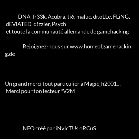
              DNA, fr33k, Acubra, ti6, maluc, dr.oLLe, FLiNG, 

 dEViATED, d!zzler, Psych 

 et toute la communauté allemande de gamehacking           

                   Rejoignez-nous sur www.homeofgamehackin
g.de

Un grand merci tout particulier à Magic_h2001… 

 Merci pour ton lecteur *.V2M                  

                   NFO créé par iNvIcTUs oRCuS 
