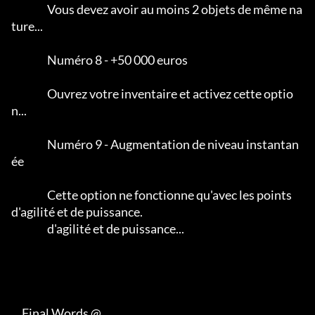
                 Vous devez avoir au moins 2 objets de même na
ture...      

                 Numéro 8 - +50 000 euros

                 Ouvrez votre inventaire et activez cette optio
n...     

                 Numéro 9 - Augmentation de niveau instantan
ée

                 Cette option ne fonctionne qu'avec les points 
d'agilité et de puissance.

                 d'agilité et de puissance...                                           

     Final Words @
