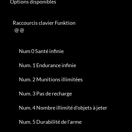
      Options disponibles

         Raccourcis clavier Funktion

           @ @

                Num 0 Santé infinie

                Num. 1 Endurance infinie

                Num. 2 Munitions illimitées

                Num. 3 Pas de recharge

                Num. 4 Nombre illimité d'objets à jeter

                Num. 5 Durabilité de l'arme
