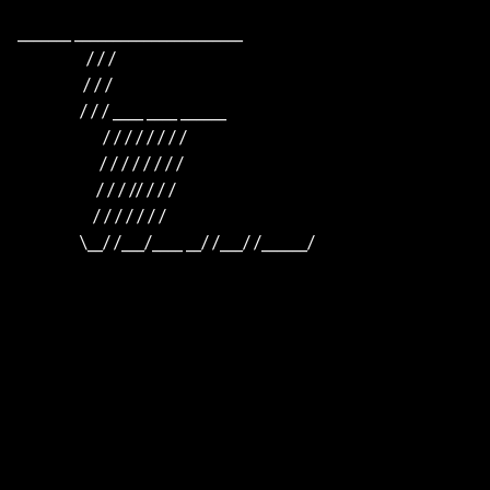
_______ ______________________

                     / / /

                    / / /

                   / / / ____ ____ ______

                          / / / / / / / /

                         / / / / / / / /

                        / / / // / / /

                       / / / / / / /

                   \__/ /___/____ __/ /___/ /______/
