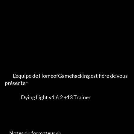
         L'équipe de HomeofGamehacking est fière de vous 
présenter

                  Dying Light v1.6.2 +13 Trainer

     Notes du formateur @
