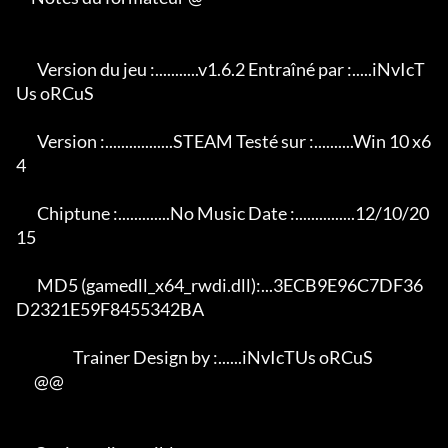
       Version du jeu :...........v1.6.2 Entraîné par :.....iNvIcT
Us oRCuS

       Version :.................STEAM Testé sur :..........Win 10 x6
4

       Chiptune :.............No Music Date :...............12/10/20
15

       MD5 (gamedll_x64_rwdi.dll):...3ECB9E96C7DF36
D2321E59F8455342BA

                   Trainer Design by :......iNvIcTUs oRCuS

      @@
