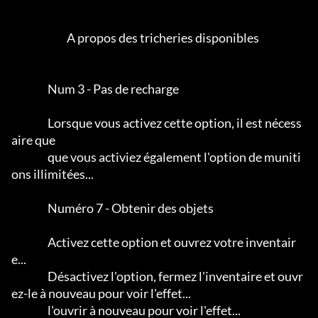
                          A propos des tricheries disponibles

                 Num 3 - Pas de recharge

                 Lorsque vous activez cette option, il est nécess
aire que

                 que vous activiez également l'option de muniti
ons illimitées...      

                 Numéro 7 - Obtenir des objets

                 Activez cette option et ouvrez votre inventair
e...     

                 Désactivez l'option, fermez l'inventaire et ouvr
ez-le à nouveau pour voir l'effet...

                 l'ouvrir à nouveau pour voir l'effet...                  
