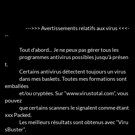
                       --->>> Avertissements relatifs aux virus <<<-
--

                Tout d'abord... Je ne peux pas gérer tous les

                programmes antivirus possibles jusqu'à présen
t.                 

                Certains antivirus détectent toujours un virus

                dans mes baskets. Toutes mes formations sont 
emballées

                et/ou cryptées. Sur "www.virustotal.com", vous 
pouvez

                que certains scanners le signalent comme étant 
xxx Packed.      

                Les meilleurs résultats sont obtenus avec "Viru
sBuster".           
