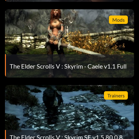
Mods
The Elder Scrolls V : Skyrim - Caele v1.1 Full
Trainers
The Elder Scrolls V : Skyrim SE v1.5.80.0.8