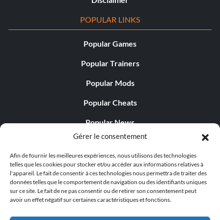
POPULAR LINKS
Popular Games
Popular Trainers
Popular Mods
Popular Cheats
Popular News
Gérer le consentement
Popular Editorials
Afin de fournir les meilleures expériences, nous utilisons des technologies
Popular Free Games
telles que les cookies pour stocker et/ou accéder aux informations relatives à
l'appareil. Le fait de consentir à ces technologies nous permettra de traiter des
LATEST UPDATES
données telles que le comportement de navigation ou des identifiants uniques
sur ce site. Le fait de ne pas consentir ou de retirer son consentement peut
avoir un effet négatif sur certaines caractéristiques et fonctions.
Does This Hire Mean Anything for Tit...