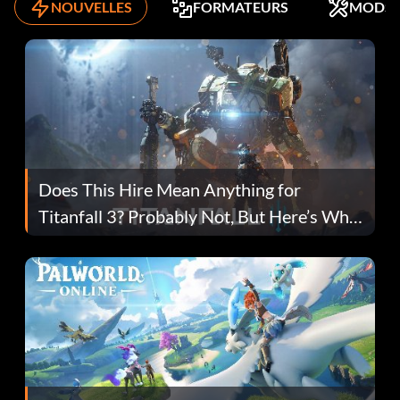
NOUVELLES
FORMATEURS
MODS
Does This Hire Mean Anything for
Titanfall 3? Probably Not, But Here’s Why
Fans Are Hopeful