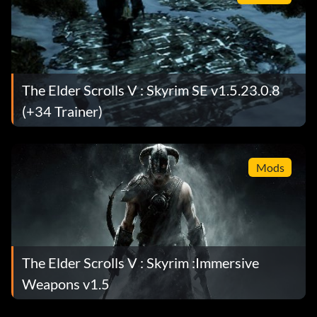
The Elder Scrolls V : Skyrim SE v1.5.23.0.8
(+34 Trainer)
Mods
The Elder Scrolls V : Skyrim :Immersive
Weapons v1.5