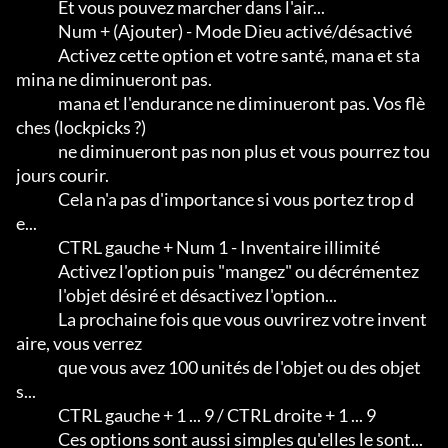
              Et vous pouvez marcher dans l'air...

              Num + (Ajouter) - Mode Dieu activé/désactivé

              Activez cette option et votre santé, mana et sta
mina ne diminueront pas.

              mana et l'endurance ne diminueront pas. Vos flè
ches (lockpicks ?)

              ne diminueront pas non plus et vous pourrez tou
jours courir.            

              Cela n'a pas d'importance si vous portez trop d
e...

              CTRL gauche + Num 1 - Inventaire illimité

              Activez l'option puis "mangez" ou décrémentez

              l'objet désiré et désactivez l'option...      

              La prochaine fois que vous ouvrirez votre invent
aire, vous verrez

              que vous avez 100 unités de l'objet ou des objet
s...

              CTRL gauche + 1 ... 9 / CTRL droite + 1 ... 9

              Ces options sont aussi simples qu'elles le sont...                
