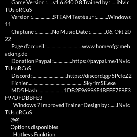
       Game Version :.....v1.6.640.0.8 Trained by :.....iNvIc
TUs oRCuS

       Version :.................STEAM Testé sur :..........Windows 
11

       Chiptune :.............No Music Date :.............06. Okt 20
22

       Page d'accueil :.............................www.homeofgameh
acking.de

       Donation Paypal :...............https://paypal.me/iNvIc
TUsoRCuS

       Discord :............................https://discord.gg/5PcfeZ2

       Fichier..............................................SkyrimSE.exe

       MD5 Hash..................... 1DB2E96996E4BEFE7F8E3
F97DFDBBFE3

         Windows 7 Improved Trainer Design by :......iNvIc
TUs oRCuS

      @@

      Options disponibles

         Hotkeys Funktion
