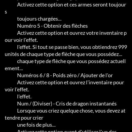
              Activez cette option et ces armes seront toujour
s

              toujours chargées...

              Numéro 5 - Obtenir des flèches

              Activez cette option et ouvrez votre inventaire p
our voir l'effet.

              l'effet. Si tout se passe bien, vous obtiendrez 999 
unités de chaque type de flèche que vous possédez...

              chaque type de flèche que vous possédez actuell
ement...

              Numéros 6 / 8 - Poids zéro / Ajouter de l'or

              Activez cette option et ouvrez l'inventaire pour 
voir l'effet.

              l'effet.

              Num / (Diviser) - Cris de dragon instantanés

              Lorsque vous criez quelque chose, vous devez at
tendre pour crier

              une fois de plus...                                           

              Activez cette option avant d'utiliser l'un des
