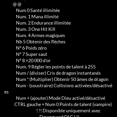
           @ @

               Num 0 Santé illimitée

               Num. 1 Mana illimité

               Num. 2 Endurance illimitée

               Num. 3 One Hit Kill

               Num. 4 Armes magiques

               Nb 5 Obtenir des flèches

               Nº 6 Poids zéro

               Nº 7 Super saut

               Nº 8 +20 000 d'or

               Num. 9 Régler les points de talent à 255

               Num / (diviser) Cris de dragon instantanés

               Num * (Multiplier) Obtenir 50 âmes de dragon

               Num - (soustraire) Collisions activées/désactivé
es

               Num + (ajouter) Mode Dieu activé/désactivé

             CTRL gauche + Num 0 Points de talent (vampire)

                                         ! !! Disponible uniquement avec

                                             Dawnguard DLC ! !!
