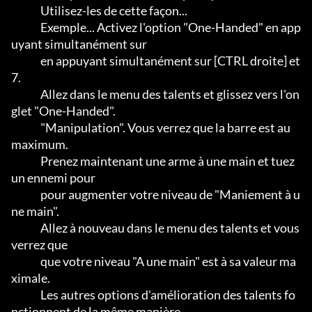
              Utilisez-les de cette façon...                                  

              Exemple... Activez l'option "One-Handed" en app
uyant simultanément sur

              en appuyant simultanément sur [CTRL droite] et 
7.              

              Allez dans le menu des talents et glissez vers l'on
glet "One-Handed".

              "Manipulation". Vous verrez que la barre est au 
maximum.        

              Prenez maintenant une arme à une main et tuez 
un ennemi pour

              pour augmenter votre niveau de "Maniement à u
ne main".                       

              Allez à nouveau dans le menu des talents et vous 
verrez que

              que votre niveau "A une main" est à sa valeur ma
ximale.

              Les autres options d'amélioration des talents fo
nctionnent de la même manière.
