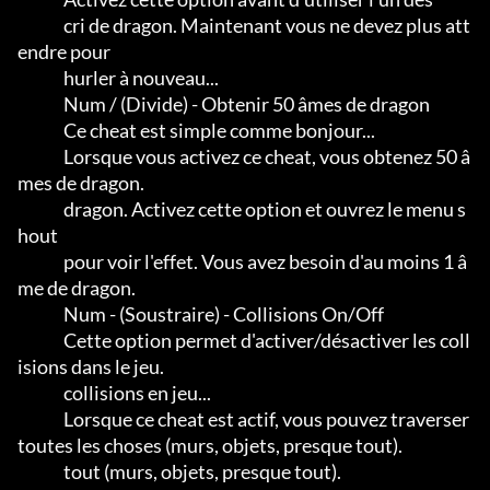
              cri de dragon. Maintenant vous ne devez plus att
endre pour

              hurler à nouveau...

              Num / (Divide) - Obtenir 50 âmes de dragon

              Ce cheat est simple comme bonjour...                       

              Lorsque vous activez ce cheat, vous obtenez 50 â
mes de dragon.

              dragon. Activez cette option et ouvrez le menu s
hout

              pour voir l'effet. Vous avez besoin d'au moins 1 â
me de dragon.

              Num - (Soustraire) - Collisions On/Off

              Cette option permet d'activer/désactiver les coll
isions dans le jeu.

              collisions en jeu...                                          

              Lorsque ce cheat est actif, vous pouvez traverser 
toutes les choses (murs, objets, presque tout).

              tout (murs, objets, presque tout).       
