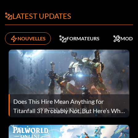
LATEST UPDATES
NOUVELLES
FORMATEURS
MODS
Does This Hire Mean Anything for
Titanfall 3? Probably Not, But Here’s Why
Fans Are Hopeful