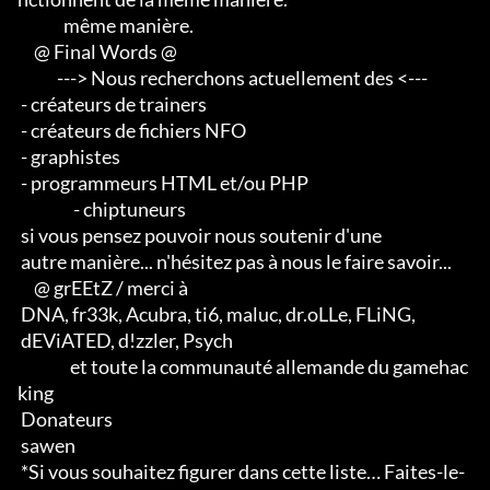
              même manière.

     @ Final Words @

            ---> Nous recherchons actuellement des <--- 

 - créateurs de trainers 

 - créateurs de fichiers NFO 

 - graphistes 

 - programmeurs HTML et/ou PHP                       

                 - chiptuneurs

 si vous pensez pouvoir nous soutenir d'une 

 autre manière... n'hésitez pas à nous le faire savoir...

     @ grEEtZ / merci à

 DNA, fr33k, Acubra, ti6, maluc, dr.oLLe, FLiNG, 

 dEViATED, d!zzler, Psych                    

                et toute la communauté allemande du gamehac
king

 Donateurs

 sawen

 *Si vous souhaitez figurer dans cette liste… Faites-le-