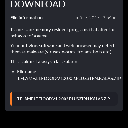
DOWNLOAD
File information
août 7, 2017 - 3:56pm
Trainers are memory resident programs that alter the
behavior of a game.
Your antivirus software and web browser may detect
them as malware (viruses, worms, trojans, bots etc.).
This is almost always a false alarm.
File name:
T.FLAME.I.T.FLOOD.V1.2.002.PLUS3TRN.KALAS.ZIP
T.FLAME.I.T.FLOOD.V1.2.002.PLUS3TRN.KALAS.ZIP