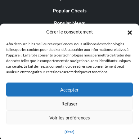
Popular Cheats
Popular News
Gérer le consentement
Popular Editorials
Afin de fournir les meilleures expériences, nous utilisons des technologies
Popular Free Games
telles que les cookies pour stocker et/ou accéder aux informations relatives à
l'appareil. Le fait de consentir à ces technologies nous permettra de traiter des
LATEST UPDATES
données telles que le comportement de navigation ou des identifiants uniques
sur ce site. Le fait de ne pas consentir ou de retirer son consentement peut
avoir un effet négatif sur certaines caractéristiques et fonctions.
Does This Hire Mean Anything for Tit...
Accepter
Refuser
© 1998 - 2026 MegaGames.com All rights reserved
Voir les préférences
Privacy Policy
Terms of Service
Manage Cookie
Settings
{titre}