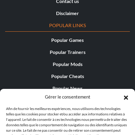
Contact us
Disclaimer
POPULAR LINKS
Popular Games
Popular Trainers
Popular Mods
Popular Cheats
Popular News
Gérer le consentement
Popular Editorials
Afin de fournir les meilleures expériences, nous utilisons des technologies
Popular Free Games
telles que les cookies pour stocker et/ou accéder aux informations relatives à
l'appareil. Le fait de consentir à ces technologies nous permettra de traiter des
LATEST UPDATES
données telles que le comportement de navigation ou des identifiants uniques
sur ce site. Le fait de ne pas consentir ou de retirer son consentement peut