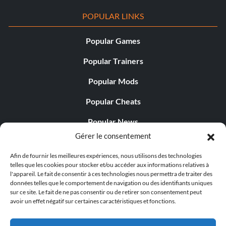
POPULAR LINKS
Popular Games
Popular Trainers
Popular Mods
Popular Cheats
Popular News
Gérer le consentement
Popular Editorials
Afin de fournir les meilleures expériences, nous utilisons des technologies
Popular Free Games
telles que les cookies pour stocker et/ou accéder aux informations relatives à
l'appareil. Le fait de consentir à ces technologies nous permettra de traiter des
LATEST UPDATES
données telles que le comportement de navigation ou des identifiants uniques
sur ce site. Le fait de ne pas consentir ou de retirer son consentement peut
avoir un effet négatif sur certaines caractéristiques et fonctions.
Does This Hire Mean Anything for Tit...