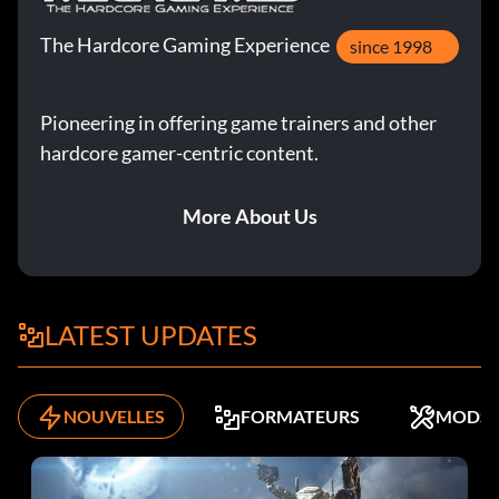
The Hardcore Gaming Experience
since 1998
Pioneering in offering game trainers and other
hardcore gamer-centric content.
More About Us
LATEST UPDATES
NOUVELLES
FORMATEURS
MODS