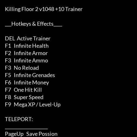
Killing Floor 2 v1048 +10 Trainer

___Hotkeys & Effects____

DEL  Active Trainer

F1   Infinite Health

F2   Infinite Armor

F3   Infinite Ammo

F3   No Reload

F5   Infinite Grenades

F6   Infinite Money

F7   One Hit Kill

F8   Super Speed

F9   Mega XP / Level-Up

TELEPORT:

____________________

PageUp   Save Possion
