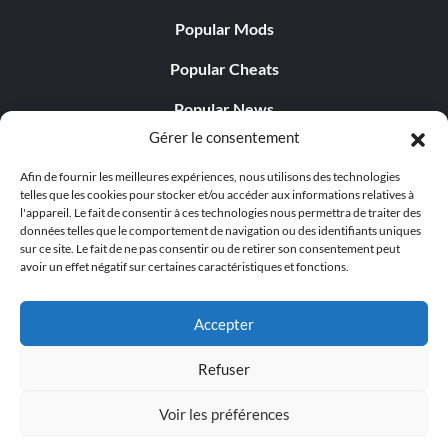
Popular Mods
Popular Cheats
Popular News
Gérer le consentement
Popular Editorials
Afin de fournir les meilleures expériences, nous utilisons des technologies
Popular Free Games
telles que les cookies pour stocker et/ou accéder aux informations relatives à
l'appareil. Le fait de consentir à ces technologies nous permettra de traiter des
LATEST UPDATES
données telles que le comportement de navigation ou des identifiants uniques
sur ce site. Le fait de ne pas consentir ou de retirer son consentement peut
avoir un effet négatif sur certaines caractéristiques et fonctions.
Palworld propose désormais deux versions mobiles
distinctes...
Accepter
Refuser
Voir les préférences
© 1998 - 2026 MegaGames.com All rights reserved