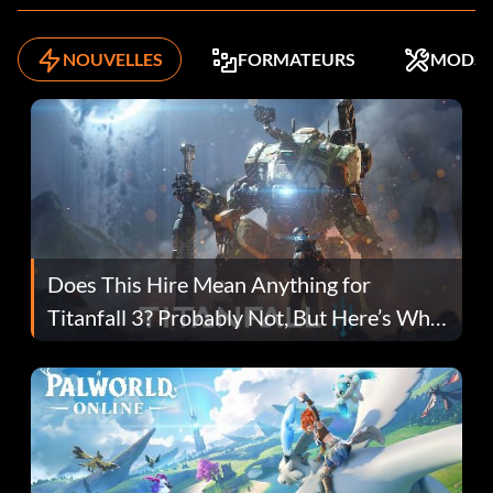
NOUVELLES
FORMATEURS
MODS
Does This Hire Mean Anything for
Titanfall 3? Probably Not, But Here’s Why
Fans Are Hopeful