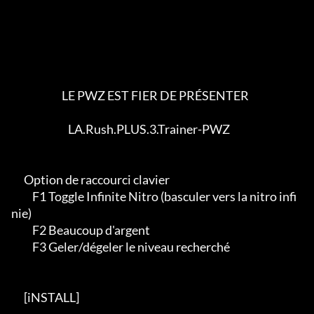
                        LE PWZ EST FIER DE PRÉSENTER

                           LA.Rush.PLUS.3.Trainer-PWZ

      Option de raccourci clavier

	  F1 Toggle Infinite Nitro (basculer vers la nitro infi
nie)

	  F2 Beaucoup d'argent

	  F3 Geler/dégeler le niveau recherché

      [iNSTALL]
