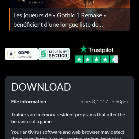
Les joueurs de « Gothic 1 Remake »
bénéficient d'une longue liste de
corrections dans la mise à jour 1.0.4
DOWNLOAD
File information
mars 8, 2017 - 6:50pm
Trainers are memory resident programs that alter the
behavior of a game.
Your antivirus software and web browser may detect
them as malware (viruses, worms, trojans, bots etc.).