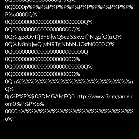
0Q0000p%P%P%P%P%P%P%P%P%P%P%P%P%P%
P%o0000Q%

0Q00000000000000000000000Q%

0Q0000000000000000000Q%

0Q% ,gzcOvT{|8nb ]wQSez SSxvzf[`N ,gz[O(u Q%

0Q% N8nb]wQ [vNRTg NbbNUO#N0000 Q%

0Q00000000000000000000000Q

0Q0000000000000000000Q%

0Q00000000000000000000000Q%

0Q0000000000000000000Q%

0Qm%%%%%%%%%%%%%%%%%%%%%%%%%%n
Q%

0p%P%P%$ 03DMGAMEQ0 http://www.3dmgame.c
om0 %P%P%o%

0000p%%%%%%%%%%%%%%%%%%%%%%%%%%
o%
