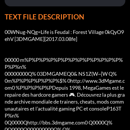
TEXT FILE DESCRIPTION
00WNug-NQg=Life is Feudal : Forest Village 0kQyO9
ehV [3DMGAME][2017.03.08fe]

00000 m%P%P%P%P%P%P%P%P%P%P%P%P%P%
P%P%n%

00000000Q% 03DMGAMEQ0& NS1Z(W~[W Q%

0m%P%P%P%P%P%P%$% 0http://www.3dMgame.c
om0 %P%P%P%P%PDepuis 1998, MegaGames est le 
repaire des hardcore gamers 🎮. Découvrez la plus gra
nde archive mondiale de trainers, cheats, mods comm
unautaires et l’actualité gaming PC et consoleP163T
P%n%

0Q0000Qhttp://bbs.3dmgame.com0 Q0000Q%

0Q0000Q000000000Q% Q%
