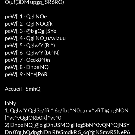
O(uf(3DM upgq_ SR6RO)

peW[. 1 - Qgl NOe

peW[. 2 - Qgl NOQ{k

peW[. 3 - @b gQgl]SYe

peW[. 4 - Qgl NO_u/wlauu

peW[. 5 - Qglw'Y (R ^)

peW[. 6 - Qglw'Y (bt^N)

peW[. 7 - Occk8^l)n

peW[. 8 - Dnpe NQ

peW[. 9 - N^e[P6R

Accueil - SmhQ

laNy

1. Qglw'Y Qgl3e/fR ^ 6e/fbt^N0o;mv^vRT @b gNON
[^vt^vQglORb0R[^vt^0

2) Dnpe NQ [@b gDnUSMO gHegSbN^0vQN^Q{NSY
Dn 0Yg[hQ,dpgNDn RfeSmdkR S_6qYg NSmvRSNeP6