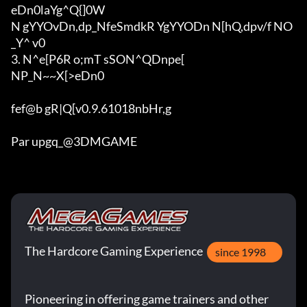
eDn0laYg^Q{]0W

N gYYOvDn,dp_NfeSmdkR YgYYODn N[hQ,dpv/f NO
_Y^ v0

3. N^e[P6R o;mT sSON^QDnpe[

NP_N~~X[>eDn0

fef@b gR|Q[v0.9.61018nbHr,g

Par upgq_@3DMGAME
The Hardcore Gaming Experience
since 1998
Pioneering in offering game trainers and other