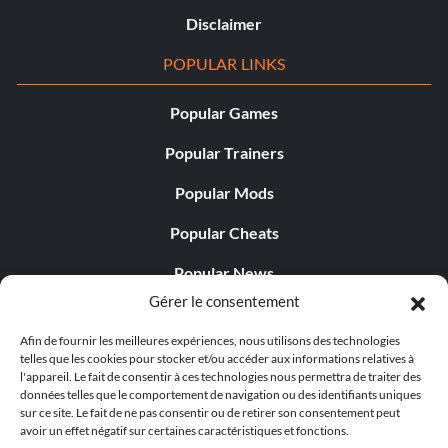
Disclaimer
POPULAR LINKS
Popular Games
Popular Trainers
Popular Mods
Popular Cheats
Popular News
Gérer le consentement
Popular Editorials
Afin de fournir les meilleures expériences, nous utilisons des technologies
Popular Free Games
telles que les cookies pour stocker et/ou accéder aux informations relatives à
l'appareil. Le fait de consentir à ces technologies nous permettra de traiter des
LATEST UPDATES
données telles que le comportement de navigation ou des identifiants uniques
sur ce site. Le fait de ne pas consentir ou de retirer son consentement peut
avoir un effet négatif sur certaines caractéristiques et fonctions.