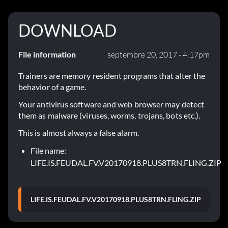
DOWNLOAD
File information
septembre 20, 2017 - 4:17pm
Trainers are memory resident programs that alter the
behavior of a game.
Your antivirus software and web browser may detect
them as malware (viruses, worms, trojans, bots etc.).
This is almost always a false alarm.
File name:
LIFE.IS.FEUDAL.FV.V20170918.PLUS8TRN.FLING.ZIP
LIFE.IS.FEUDAL.FV.V20170918.PLUS8TRN.FLING.ZIP