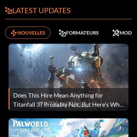
LATEST UPDATES
NOUVELLES
FORMATEURS
MODS
Does This Hire Mean Anything for
Titanfall 3? Probably Not, But Here’s Why
Fans Are Hopeful