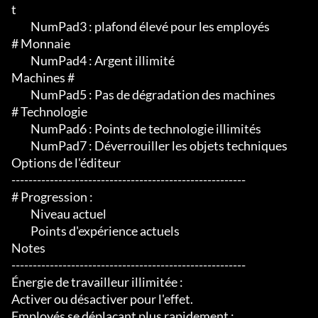
t

	 NumPad3 : plafond élevé pour les employés

# Monnaie

	 NumPad4 : Argent illimité

Machines #

	 NumPad5 : Pas de dégradation des machines

# Technologie

	 NumPad6 : Points de technologie illimités

	 NumPad7 : Déverrouiller les objets techniques

Options de l'éditeur

-------------------------------------------------------

# Progression :

	 Niveau actuel

	 Points d'expérience actuels

Notes

-------------------------------------------------------

Énergie de travailleur illimitée :

Activer ou désactiver pour l'effet.

Employés se déplaçant plus rapidement :
