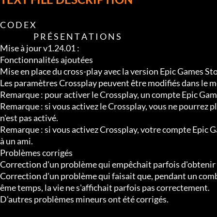
C O D E X

                       P R É S E N T A T I O N S

Mise à jour v1.24.01 :

Fonctionnalités ajoutées

Mise en place du cross-play avec la version Epic Games Stor
Les paramètres Crossplay peuvent être modifiés dans le m
Remarque : pour activer le Crossplay, un compte Epic Game
Remarque : si vous activez le Crossplay, vous ne pourrez plu
n'est pas activé.

Remarque : si vous activez Crossplay, votre compte Epic G
à un ami.

Problèmes corrigés

Correction d'un problème qui empêchait parfois d'obtenir la
Correction d'un problème qui faisait que, pendant un comba
ême temps, la vie ne s'affichait parfois pas correctement.

D'autres problèmes mineurs ont été corrigés.