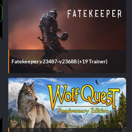
Fatekeeper v23487-v23688 (+19 Trainer)