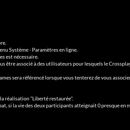
e.

enu Système - Paramètres en ligne.

s est nécessaire.

s être associé à des utilisateurs pour lesquels le Crossplay
ames sera référencé lorsque vous tenterez de vous associer
 réalisation "Liberté restaurée".

t, si la vie des deux participants atteignait 0 presque en 