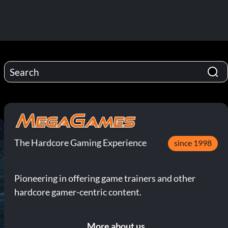
The Hardcore Gaming Experience
since 1998
Pioneering in offering game trainers and other
hardcore gamer-centric content.
More about us