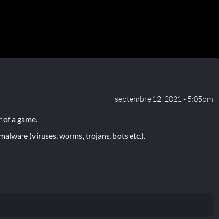
septembre 12, 2021 - 5:05pm
 of a game.
lware (viruses, worms, trojans, bots etc.).