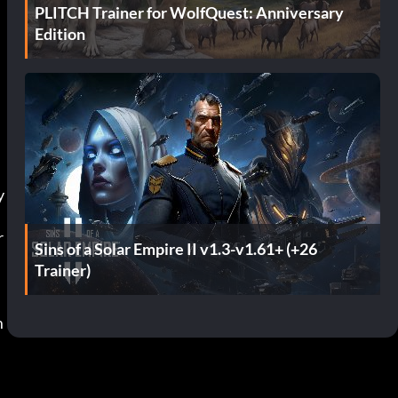
PLITCH Trainer for WolfQuest: Anniversary
Edition
 
 
Sins of a Solar Empire II v1.3-v1.61+ (+26
Trainer)
m