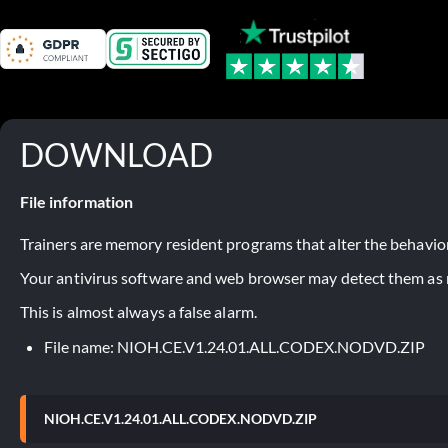
DOWNLOAD
File information
Trainers are memory resident programs that alter the behavior
Your antivirus software and web browser may detect them as ma
This is almost always a false alarm.
File name: NIOH.CE.V1.24.01.ALL.CODEX.NODVD.ZIP
NIOH.CE.V1.24.01.ALL.CODEX.NODVD.ZIP