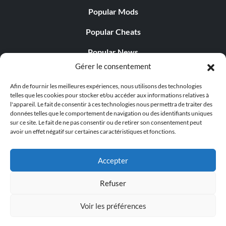
Popular Mods
Popular Cheats
Popular News
Gérer le consentement
Popular Editorials
Afin de fournir les meilleures expériences, nous utilisons des technologies
Popular Free Games
telles que les cookies pour stocker et/ou accéder aux informations relatives à
l'appareil. Le fait de consentir à ces technologies nous permettra de traiter des
LATEST UPDATES
données telles que le comportement de navigation ou des identifiants uniques
sur ce site. Le fait de ne pas consentir ou de retirer son consentement peut
avoir un effet négatif sur certaines caractéristiques et fonctions.
Palworld propose désormais deux versions mobiles
distinctes...
Accepter
Refuser
Voir les préférences
© 1998 - 2026 MegaGames.com All rights reserved