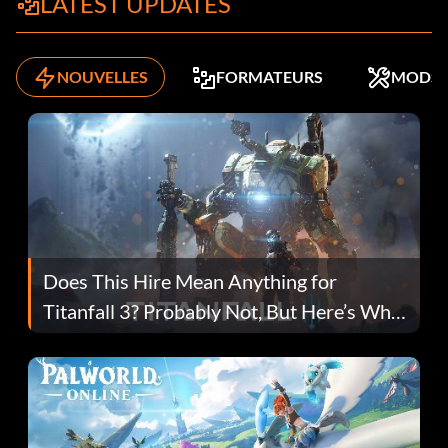
LATEST UPDATES
NOUVELLES
FORMATEURS
MODS
Does This Hire Mean Anything for
Titanfall 3? Probably Not, But Here’s Why
Fans Are Hopeful