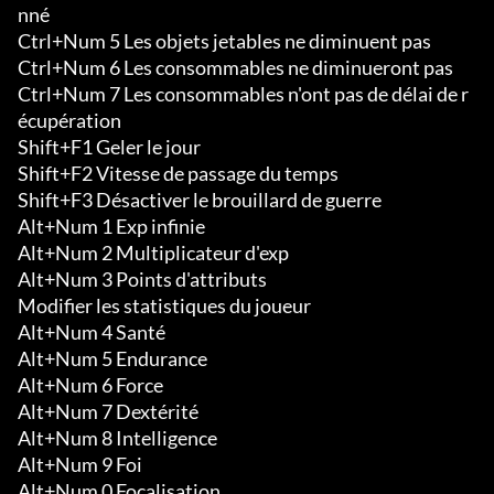
nné

Ctrl+Num 5 Les objets jetables ne diminuent pas

Ctrl+Num 6 Les consommables ne diminueront pas

Ctrl+Num 7 Les consommables n'ont pas de délai de r
écupération

Shift+F1 Geler le jour

Shift+F2 Vitesse de passage du temps

Shift+F3 Désactiver le brouillard de guerre

Alt+Num 1 Exp infinie

Alt+Num 2 Multiplicateur d'exp

Alt+Num 3 Points d'attributs

Modifier les statistiques du joueur

Alt+Num 4 Santé

Alt+Num 5 Endurance

Alt+Num 6 Force

Alt+Num 7 Dextérité

Alt+Num 8 Intelligence

Alt+Num 9 Foi

Alt+Num 0 Focalisation
