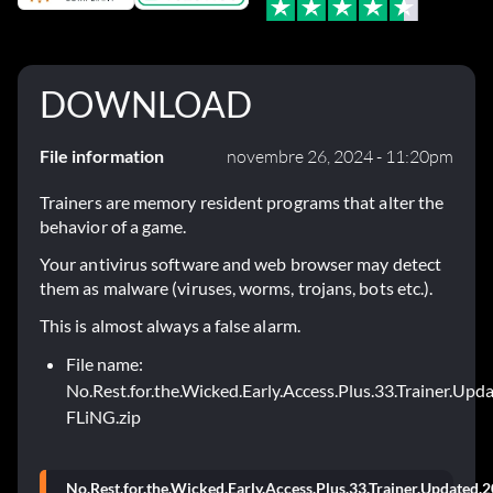
DOWNLOAD
File information
novembre 26, 2024 - 11:20pm
Trainers are memory resident programs that alter the
behavior of a game.
Your antivirus software and web browser may detect
them as malware (viruses, worms, trojans, bots etc.).
This is almost always a false alarm.
File name:
No.Rest.for.the.Wicked.Early.Access.Plus.33.Trainer.Upd
FLiNG.zip
No.Rest.for.the.Wicked.Early.Access.Plus.33.Trainer.Updated.