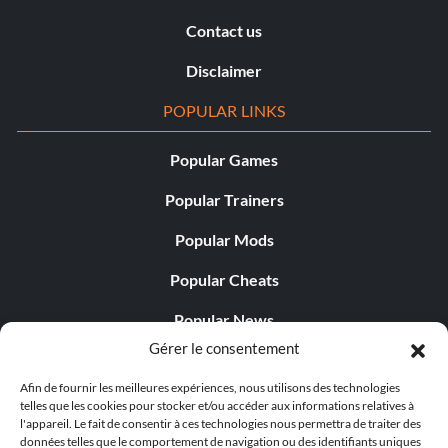
Contact us
Disclaimer
POPULAR LINKS
Popular Games
Popular Trainers
Popular Mods
Popular Cheats
Popular News
Gérer le consentement
Popular Editorials
Afin de fournir les meilleures expériences, nous utilisons des technologies
Popular Free Games
telles que les cookies pour stocker et/ou accéder aux informations relatives à
l'appareil. Le fait de consentir à ces technologies nous permettra de traiter des
LATEST UPDATES
données telles que le comportement de navigation ou des identifiants uniques