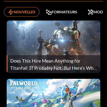
NOUVELLES
FORMATEURS
MODS
Does This Hire Mean Anything for
Titanfall 3? Probably Not, But Here’s Why
Fans Are Hopeful