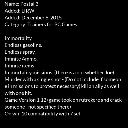
Name: Postal 3

Added: LIRW

Added: December 6. 2015

Category: Trainers for PC Games

Immortality. 

Endless gasoline. 

Endless spray. 

Infinite Ammo. 

Infinite items. 

Immortality missions. (there is a not whether Joe) 

Murder with a single shot - (Do not include if someon
e in missions to protect necessary) kill an ally as well 
with one hit. 

Game Version 1.12 (game took on rutrekere and crack 
someone - not specified there) 

On win 10 compatibility with 7 set.