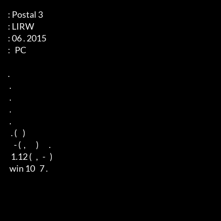
: Postal 3

: LIRW

: 06 . 2015

:   PC 

. 

 . 

 . 

 .

 .

  . (    )

    - (  ,       )       . 

  1.12 (   ,   -   )

 win 10   7 .
