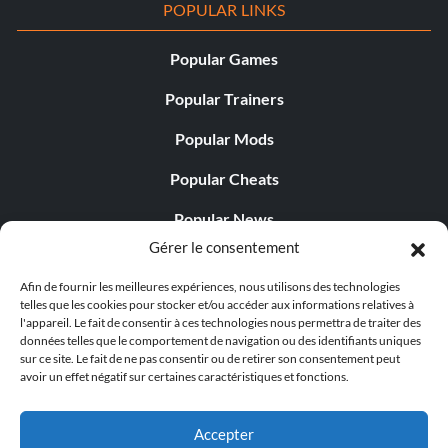
POPULAR LINKS
Popular Games
Popular Trainers
Popular Mods
Popular Cheats
Popular News
Gérer le consentement
Popular Editorials
Afin de fournir les meilleures expériences, nous utilisons des technologies
Popular Free Games
telles que les cookies pour stocker et/ou accéder aux informations relatives à
l'appareil. Le fait de consentir à ces technologies nous permettra de traiter des
LATEST UPDATES
données telles que le comportement de navigation ou des identifiants uniques
sur ce site. Le fait de ne pas consentir ou de retirer son consentement peut
avoir un effet négatif sur certaines caractéristiques et fonctions.
Palworld propose désormais deux versions mobiles
distinctes...
Accepter