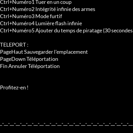
/**/ https://www.microsoft.com/en-us/download/details.
_-__-__-__-__-__-__-__-__-__-__-__-__-__-__-__-__-__-__-__-__-__-__-
Téléchargé par FutureX

http://futurexgame.com/

_-__-__-__-__-__-__-__-__-__-__-__-__-__-__-__-__-__-__-__-__-__-__
DOWNLOAD
File information