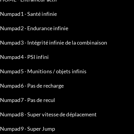
Ctrl+Numéro1 - Tuer en un coup
Ctrl+Numéro2 - Intégrité infinie de l'arme
Ctrl+Numéro3 - Mode furtif
Ctrl+Numéro4 - Lumière flash infinie
Ctrl+Numéro5 - Ajouter du temps de piratage (30 second
TELEPORT :
PageUp - Enregistrer l'emplacement
PageDown - Téléportation
Fin - Annuler la téléportation