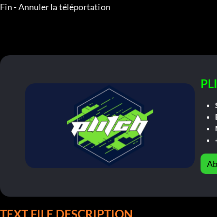
Prey : Mooncrash v1.06 Plus +16 Trainer

___Touches de raccourcis et effets____

HOME Active Trainer

Numpad1 Santé infinie

Numpad2 Endurance infinie

Numpad3 Intégrité de la combinaison infinie

Numpad4 PSI infini

Numpad5 Munitions / objets infinis

Numpad6 Pas de recharge

Numpad7 Pas de recul

Numpad8 Super vitesse de mouvement

Numpad9 Super saut

Numpad0 Joueur : Pas de clip (après avoir défini la position 
Ctrl+Numéro1 Tuer en un coup

Ctrl+Numéro2 Intégrité infinie des armes
