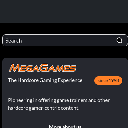
The Hardcore Gaming Experience
since 1998
Pioneering in offering game trainers and other
hardcore gamer-centric content.
More about us