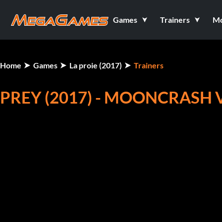
Games
Trainers
M
Home
Games
La proie (2017)
Trainers
PREY (2017) - MOONCRASH V
Prey (2017) - Mooncrash v1.06 (+16 Trainer) 
HOME - Entraîneur actif