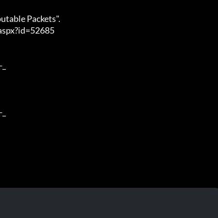
 of a game.
lware (viruses, worms, trojans, bots etc.).
FUTUREX.ZIP