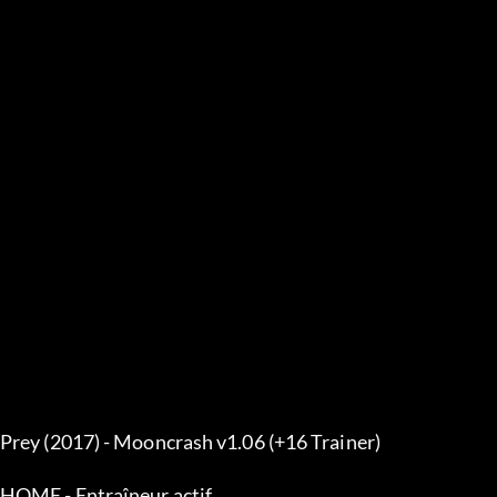
Numpad1 - Santé infinie
Numpad2 - Endurance infinie
Numpad3 - Intégrité infinie de la combinaison
Numpad4 - PSI infini
Numpad5 - Munitions / objets infinis
Numpad6 - Pas de recharge
Numpad7 - Pas de recul
Numpad8 - Super vitesse de déplacement
Numpad9 - Super Jump
Numpad0 - Player : No Clip (après avoir défini la positio