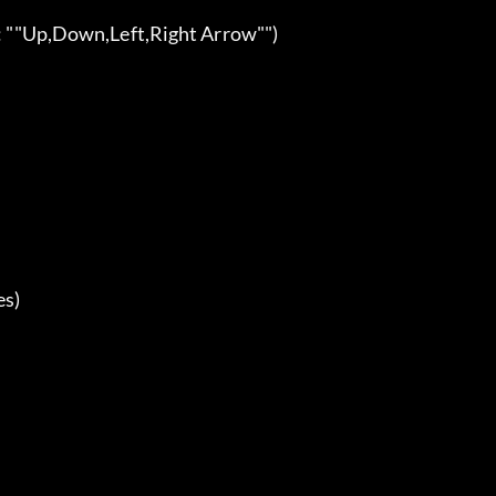
ITCH - Free & Premium Game Trainer
Secure Software (Virus checked, GDPR-compliant)
Easy to use: get ready in less than 5 min
More than 5300+ supported Games
+1000 Patches every month & Support
out PLITCH