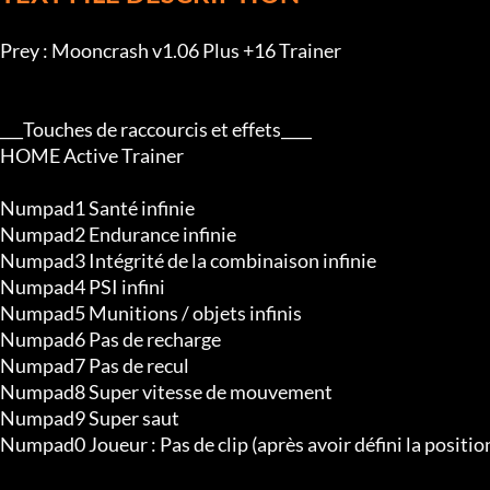
Ctrl+Numéro3 Mode furtif

Ctrl+Numéro4 Lumière flash infinie

Ctrl+Numéro5 Ajouter du temps de piratage (30 secondes)
TELEPORT :

PageHaut Sauvegarder l'emplacement

PageDown Téléportation

Fin Annuler Téléportation

Profitez-en !

_-__-__-__-__-__-__-__-__-__-__-__-__-__-__-__-__-__-__-__-__-__-__-
Important :

/**/ Doit être installé avant "Microsoft C++ 2015 Redistrib