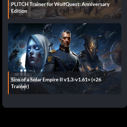
PLITCH Trainer for WolfQuest: Anniversary
Edition
Sins of a Solar Empire II v1.3-v1.61+ (+26
Trainer)