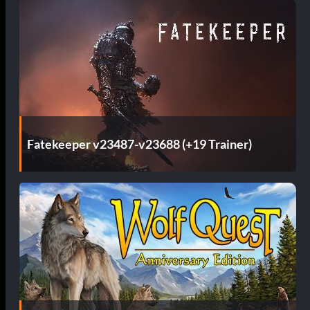
Fatekeeper v23487-v23688 (+19 Trainer)