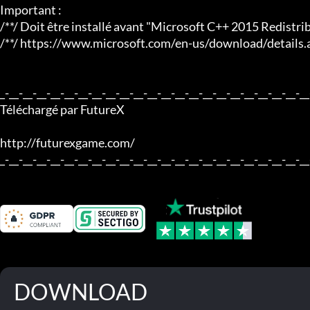
Trainers are memory resident programs that alter the behavior
Your antivirus software and web browser may detect them as ma
This is almost always a false alarm.
File name: PREY.2017.MOONCRASH.V1.06.PLUS16TRN.
PREY.2017.MOONCRASH.V1.06.PLUS16TRN.FUTUREX.ZIP
More La proie (2017) Trainers
Prey (2017) v20200723 (+10 Trainer)
Prey (2017) - Mooncrash v1.06 (+11 Trainer)
Prey (2017) v1.06 (+10 Trainer)