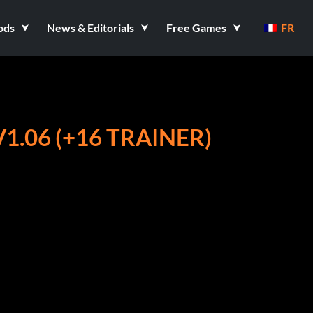
ods
News & Editorials
Free Games
FR
1.06 (+16 TRAINER)