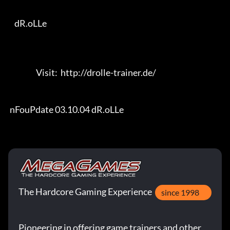
    dR.oLLe

                  Visit:  http://drolle-trainer.de/                

 nFouPdate 03.10.04 dR.oLLe
The Hardcore Gaming Experience
since 1998
Pioneering in offering game trainers and other