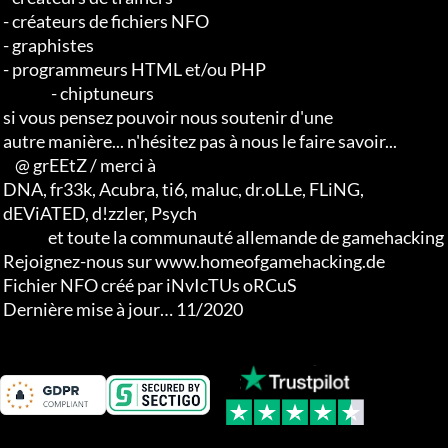
 - créateurs de fichiers NFO 

 - graphistes 

 - programmeurs HTML et/ou PHP                       

                 - chiptuneurs

 si vous pensez pouvoir nous soutenir d'une 

 autre manière... n'hésitez pas à nous le faire savoir...

     @ grEEtZ / merci à

 DNA, fr33k, Acubra, ti6, maluc, dr.oLLe, FLiNG, 

 dEViATED, d!zzler, Psych                    

                et toute la communauté allemande de gamehacking

 Rejoignez-nous sur www.homeofgamehacking.de

 Fichier NFO créé par iNvIcTUs oRCuS

 Dernière mise à jour… 11/2020