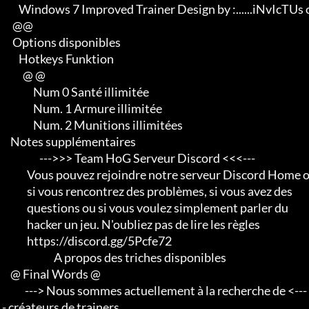
         Windows 7 Improved Trainer Design by :......iNvIcTUs oRCuS

      @@

      Options disponibles

         Hotkeys Funktion

           @ @

                Num 0 Santé illimitée

                Num. 1 Armure illimitée

                Num. 2 Munitions illimitées

     Notes supplémentaires

                   --->>> Team HoG Serveur Discord <<<---

             Vous pouvez rejoindre notre serveur Discord Home of Gamehacking

             si vous rencontrez des problèmes, si vous avez des

             questions ou si vous voulez simplement parler du

             hacker un jeu. N'oubliez pas de lire les règles

             https://discord.gg/5Pcfe72

                          A propos des triches disponibles

     @ Final Words @

            ---> Nous sommes actuellement à la recherche de <--- 

 - créateurs de trainers 
