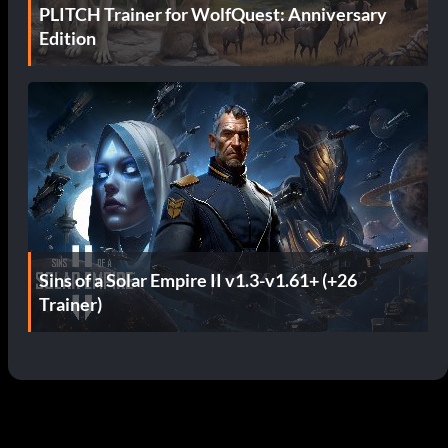
PLITCH Trainer for WolfQuest: Anniversary
Edition
Sins of a Solar Empire II v1.3-v1.61+ (+26
Trainer)