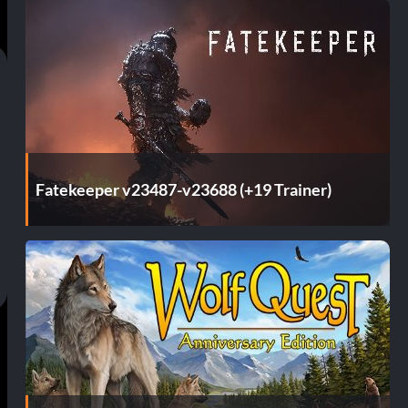
Fatekeeper v23487-v23688 (+19 Trainer)