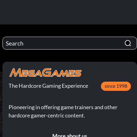
The Hardcore Gaming Experience
since 1998
Pioneering in offering game trainers and other
hardcore gamer-centric content.
More about us