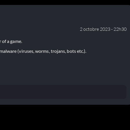
2 octobre 2023 - 22h30
 of a game.
lware (viruses, worms, trojans, bots etc.).