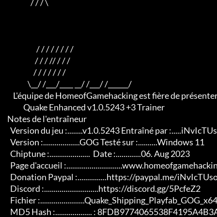
                     / / / \

                         / / / / / / / /

                        / / / // / / /

                       / / / / / / /

                   \__/ /___/____ __/ /___/ /______/

         L'équipe de HomeofGamehacking est fière de présenter

                Quake Enhanced v1.0.5243 +3 Trainer

     Notes de l'entraîneur

       Version du jeu :........v1.0.5243 Entraîné par :.....iNvIcTUs oRCuS

       Version :...................GOG Testé sur :..........Windows 11

       Chiptune :.....................  Date :.............06. Aug 2023

       Page d'accueil :.............................www.homeofgamehacking.de

       Donation Paypal :...............https://paypal.me/iNvIcTUsoRCuS

       Discord :............................https://discord.gg/5PcfeZ2

       Fichier :.......................Quake_Shipping_Playfab_GOG_x64.exe

       MD5 Hash :................... : 8FDB9774065538F4195A4B3A28942A2C
