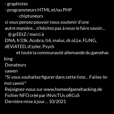
 - graphistes 

 - programmeurs HTML et/ou PHP                       

                 - chiptuneurs

 si vous pensez pouvoir nous soutenir d'une 

 autre manière... n'hésitez pas à nous le faire savoir...

     @ grEEtZ / merci à

 DNA, fr33k, Acubra, ti6, maluc, dr.oLLe, FLiNG, 

 dEViATED, d!zzler, Psych                    

                et toute la communauté allemande du gamehac
king

 Donateurs

 sawen

 *Si vous souhaitez figurer dans cette liste… Faites-le-
moi savoir*

 Rejoignez-nous sur www.homeofgamehacking.de

 Fichier NFO créé par iNvIcTUs oRCuS

 Dernière mise à jour… 10/2021