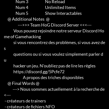
                Num 3                       No Reload

                Num 4                       Unlimited Items

                Num 5                       Show Interactables

     @ Additional Notes  @

                   --->>> Team HoG Discord Server <<<---

             Vous pouvez rejoindre notre serveur Discord Ho
me of Gamehacking

             si vous rencontrez des problèmes, si vous avez de
s

             questions ou si vous voulez simplement parler d
u

             hacker un jeu. N'oubliez pas de lire les règles

             https://discord.gg/5Pcfe72

                          A propos des triches disponibles

     @ Final Words @

            ---> Nous sommes actuellement à la recherche de 
<--- 

 - créateurs de trainers 

 - créateurs de fichiers NFO 
