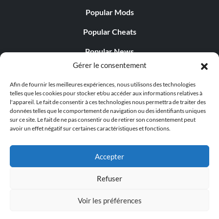
Popular Mods
Popular Cheats
Popular News
Gérer le consentement
Popular Editorials
Afin de fournir les meilleures expériences, nous utilisons des technologies
Popular Free Games
telles que les cookies pour stocker et/ou accéder aux informations relatives à
l'appareil. Le fait de consentir à ces technologies nous permettra de traiter des
LATEST UPDATES
données telles que le comportement de navigation ou des identifiants uniques
sur ce site. Le fait de ne pas consentir ou de retirer son consentement peut
avoir un effet négatif sur certaines caractéristiques et fonctions.
Does This Hire Mean Anything for Tit...
Accepter
Refuser
© 1998 - 2026 MegaGames.com All rights reserved
Voir les préférences
Privacy Policy
Terms of Service
Manage Cookie