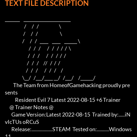
TEXT FILE DESCRIPTION
_______    ______________________    

                     /      /   /                      \   

                    /      /   /                        \  

                   /      /   /   ____    ____    ______ \ 

                          /   /   /       /   /   /  /  /  \

                         /   /   /       /   /   /  /  /

                        /   /   /     //   /  /  /

                       /   /   /       /   /   /     /

                   \__/   /___/____ __/   /___/     /______/

         The Team from HomeofGamehacking proudly pre
sents

           Resident Evil 7 Latest 2022-08-15 +6 Trainer

     @ Trainer Notes @

       Game Version:Latest 2022-08-15  Trained by:.....iN
vIcTUs oRCuS

       Release:.................STEAM  Tested on:..........Windows 
11
