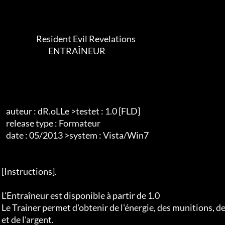
                        Resident Evil Revelations

                                ENTRAÎNEUR

    auteur : dR.oLLe >testet : 1.0 [FLD]

    release type : Formateur

    date : 05/2013 >system : Vista/Win7

 [Instructions].

 L'Entraîneur est disponible à partir de 1.0

 Le Trainer permet d'obtenir de l'énergie, des munitions, des granulés et du sang de façon illimitée.

 et de l'argent.
