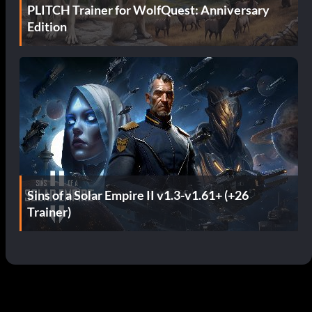
PLITCH Trainer for WolfQuest: Anniversary
Edition
Sins of a Solar Empire II v1.3-v1.61+ (+26
Trainer)