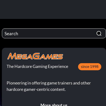
The Hardcore Gaming Experience
since 1998
Pioneering in offering game trainers and other
hardcore gamer-centric content.
More about us