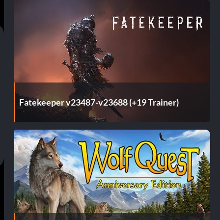
Fatekeeper v23487-v23688 (+19 Trainer)