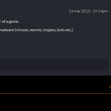
24 mai 2013 - 19:14pm
 of a game.
lware (viruses, worms, trojans, bots etc.).