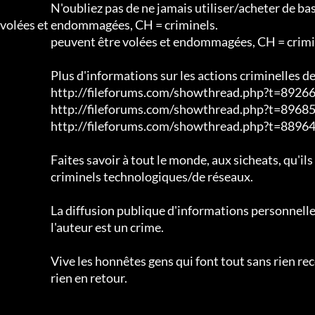
			N'oubliez pas de ne jamais utiliser/acheter de baskets chez CH, vos informations personnelles peuvent être 
volées et endommagées, CH = criminels.

			peuvent être volées et endommagées, CH = criminels.

			Plus d'informations sur les actions criminelles de CH :

			http://fileforums.com/showthread.php?t=89266

			http://fileforums.com/showthread.php?t=89685

			http://fileforums.com/showthread.php?t=88964

			Faites savoir à tout le monde, aux sicheats, qu'ils ne soutiennent pas les

			criminels technologiques/de réseaux.

			La diffusion publique d'informations personnelles sans le consentement de l'auteur

			l'auteur est un crime.

			Vive les honnêtes gens qui font tout sans rien recevoir en retour.

			rien en retour.
