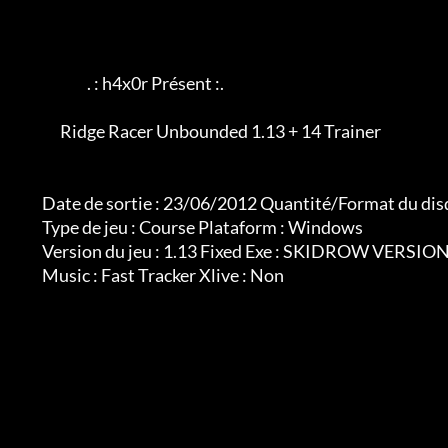
                             . : h4x0r Présent :.

                    Ridge Racer Unbounded 1.13 + 14 Trainer

              Date de sortie : 23/06/2012 Quantité/Format du disque : 1 rar

              Type de jeu : Course Plataform : Windows

              Version du jeu : 1.13 Fixed Exe : SKIDROW VERSION

              Music : Fast Tracker Xlive : Non
