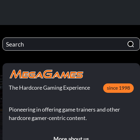
The Hardcore Gaming Experience
since 1998
Pioneering in offering game trainers and other
hardcore gamer-centric content.
More about us