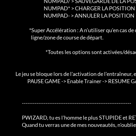
						NUMPAD/ > SAUVEGARDE DE LA POSITION

						NUMPAD* > CHARGER LA POSITION

						NUMPAD- > ANNULER LA POSITION

				*Super Accélération : A n'utiliser qu'en cas de course d'étoiles ou de ligne/zone de

				  ligne/zone de course de départ.

						  *Toutes les options sont activées/désactivées.

                 Le jeu se bloque lors de l'activation de l'entraîneur, essayez les étapes suivantes.

			      PAUSE GAME -> Enable Trainer -> RESUME GAME.

			------------------------------------------------------------

			PWIZARD, tu es l'homme le plus STUPIDE et RETARDE au monde,

			Quand tu verras une de mes nouveautés, n'oublie pas de me lécher le cul.
