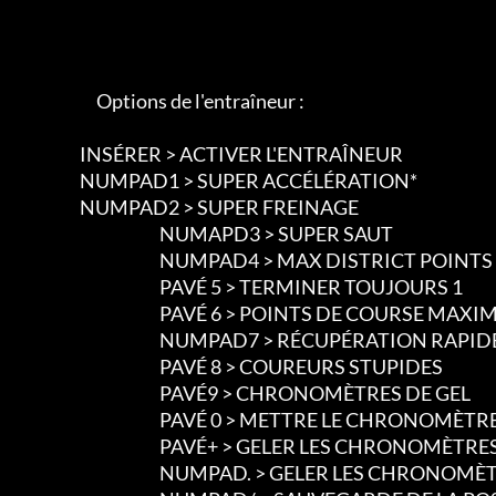
                             Options de l'entraîneur :

                        INSÉRER > ACTIVER L'ENTRAÎNEUR

                        NUMPAD1 > SUPER ACCÉLÉRATION*

                        NUMPAD2 > SUPER FREINAGE

						NUMAPD3 > SUPER SAUT

						NUMPAD4 > MAX DISTRICT POINTS

						PAVÉ 5 > TERMINER TOUJOURS 1

						PAVÉ 6 > POINTS DE COURSE MAXIMUM

						NUMPAD7 > RÉCUPÉRATION RAPIDE DE L'AZOTE

						PAVÉ 8 > COUREURS STUPIDES

						PAVÉ9 > CHRONOMÈTRES DE GEL

						PAVÉ 0 > METTRE LE CHRONOMÈTRE À 0

						PAVÉ+ > GELER LES CHRONOMÈTRES

						NUMPAD. > GELER LES CHRONOMÈTRES DU MONDE
