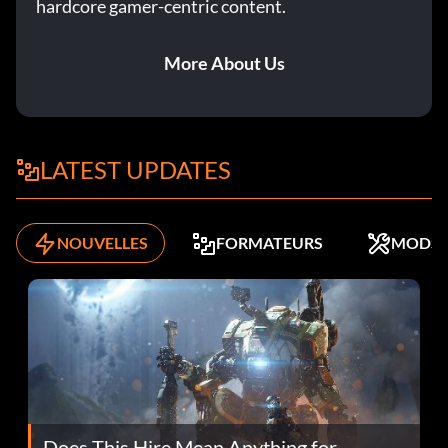
hardcore gamer-centric content.
More About Us
LATEST UPDATES
NOUVELLES
FORMATEURS
MODS
Does This Hire Mean Anything for