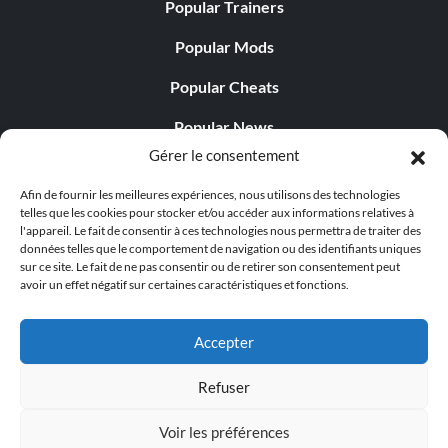
Popular Trainers
Popular Mods
Popular Cheats
Popular News
Gérer le consentement
Popular Editorials
Afin de fournir les meilleures expériences, nous utilisons des technologies
Popular Free Games
telles que les cookies pour stocker et/ou accéder aux informations relatives à
l'appareil. Le fait de consentir à ces technologies nous permettra de traiter des
LATEST UPDATES
données telles que le comportement de navigation ou des identifiants uniques
sur ce site. Le fait de ne pas consentir ou de retirer son consentement peut
avoir un effet négatif sur certaines caractéristiques et fonctions.
Does This Hire Mean Anything for Tit...
Accepter
Refuser
© 1998 - 2026 MegaGames.com All rights reserved
Voir les préférences