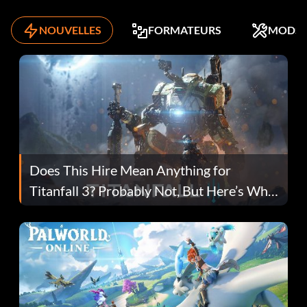
NOUVELLES
FORMATEURS
MODS
Does This Hire Mean Anything for
Titanfall 3? Probably Not, But Here’s Why
Fans Are Hopeful