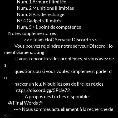
                Num. 1 Armure illimitée

                Num. 2 Munitions illimitées

                Num. 3 Pas de recharge

                Nº 4 Gadgets illimités

                Num. 5 +1 point de compétence

     Notes supplémentaires

                   --->>> Team HoG Serveur Discord <<<---

             Vous pouvez rejoindre notre serveur Discord Ho
me of Gamehacking

             si vous rencontrez des problèmes, si vous avez de
s

             questions ou si vous voulez simplement parler d
u

             hacker un jeu. N'oubliez pas de lire les règles

             https://discord.gg/5Pcfe72

                          A propos des triches disponibles

     @ Final Words @

            ---> Nous sommes actuellement à la recherche de 
<--- 
