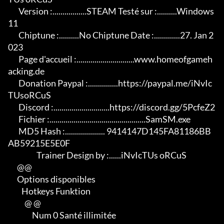
       Version :.................STEAM Testé sur :..........Windows 
11

       Chiptune :..........No Chiptune Date :.............27. Jan 2
023

       Page d'accueil :.............................www.homeofgameh
acking.de

       Donation Paypal :...............https://paypal.me/iNvIc
TUsoRCuS

       Discord :............................https://discord.gg/5PcfeZ2

       Fichier :................................................SamSM.exe

       MD5 Hash :.................... 9414147D145FA81186BB
AB59215E5E0F

                   Trainer Design by :......iNvIcTUs oRCuS

      @@

      Options disponibles

         Hotkeys Funktion

           @ @

                Num 0 Santé illimitée
