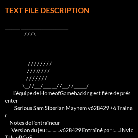
TEXT FILE DESCRIPTION
_______ ______________________

                     / / / \

                         / / / / / / / /

                        / / / // / / /

                       / / / / / / /

                   \__/ /___/____ __/ /___/ /______/

         L'équipe de HomeofGamehacking est fière de prés
enter

          Serious Sam Siberian Mayhem v628429 +6 Traine
r

     Notes de l'entraîneur

       Version du jeu :..........v628429 Entraîné par :.....iNvIc
TUs oRCuS
