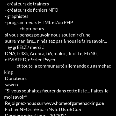
 - créateurs de trainers 

 - créateurs de fichiers NFO 

 - graphistes 

 - programmeurs HTML et/ou PHP                       

                 - chiptuneurs

 si vous pensez pouvoir nous soutenir d'une 

 autre manière... n'hésitez pas à nous le faire savoir...

     @ grEEtZ / merci à

 DNA, fr33k, Acubra, ti6, maluc, dr.oLLe, FLiNG, 

 dEViATED, d!zzler, Psych                    

                et toute la communauté allemande du gamehac
king

 Donateurs

 sawen

 *Si vous souhaitez figurer dans cette liste… Faites-le-
moi savoir*

 Rejoignez-nous sur www.homeofgamehacking.de

 Fichier NFO créé par iNvIcTUs oRCuS

 Dernière mise à jour… 10/2021