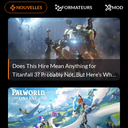
NOUVELLES
FORMATEURS
MODS
Does This Hire Mean Anything for
Titanfall 3? Probably Not, But Here’s Why
Fans Are Hopeful