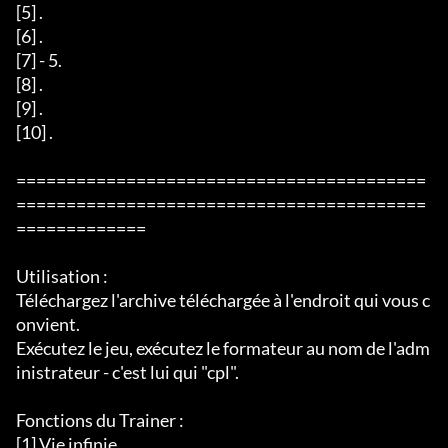
[5] .

[6] .

[7] - 5.

[8] .

[9] .

[10] .  

=========================================
=========================================
=============

Utilisation :

Téléchargez l'archive téléchargée à l'endroit qui vous c
onvient.

Exécutez le jeu, exécutez le formateur au nom de l'adm
inistrateur - c'est lui qui "cpl".

Fonctions du Trainer :

[1] Vie infinie.
