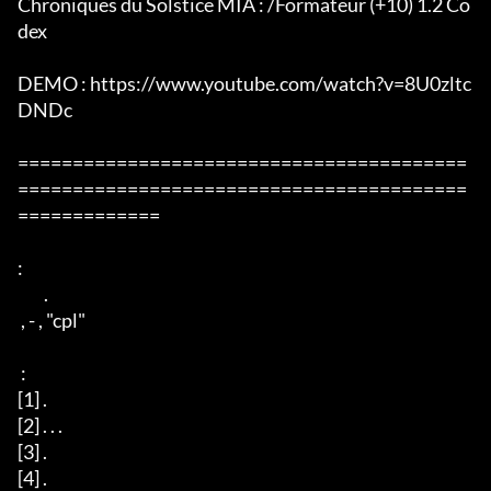
Chroniques du Solstice MIA : /Formateur (+10) 1.2 Co
dex

DEMO : https://www.youtube.com/watch?v=8U0zltc
DNDc

=========================================
=========================================
=============

:

        .

 , - , "cpl"

 :

[1] .

[2] . . .

[3] .

[4] .
