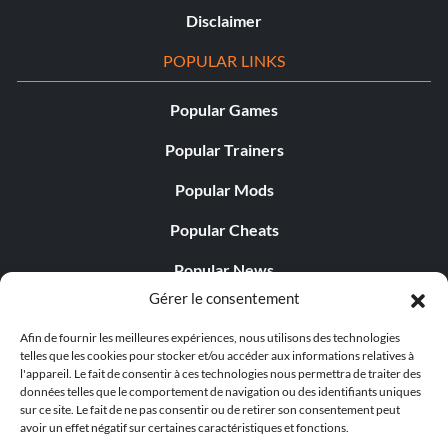
Disclaimer
POPULAR LINKS
Popular Games
Popular Trainers
Popular Mods
Popular Cheats
Popular News
Gérer le consentement
Popular Editorials
Afin de fournir les meilleures expériences, nous utilisons des technologies
Popular Free Games
telles que les cookies pour stocker et/ou accéder aux informations relatives à
l'appareil. Le fait de consentir à ces technologies nous permettra de traiter des
LATEST UPDATES
données telles que le comportement de navigation ou des identifiants uniques
sur ce site. Le fait de ne pas consentir ou de retirer son consentement peut
avoir un effet négatif sur certaines caractéristiques et fonctions.