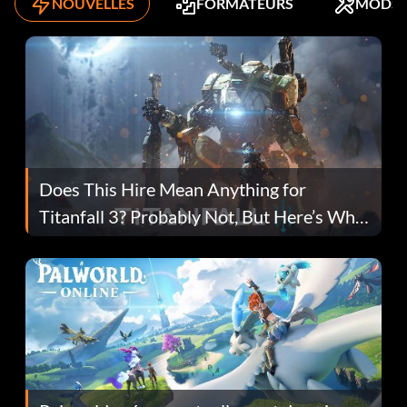
NOUVELLES
FORMATEURS
MODS
Does This Hire Mean Anything for
Titanfall 3? Probably Not, But Here’s Why
Fans Are Hopeful